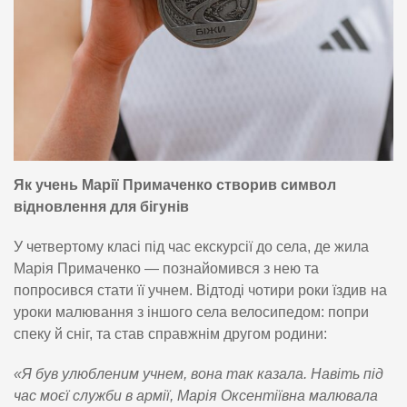
Як учень Марії Примаченко створив символ
відновлення для бігунів
У четвертому класі під час екскурсії до села, де жила
Марія Примаченко — познайомився з нею та
попросився стати її учнем. Відтоді чотири роки їздив на
уроки малювання з іншого села велосипедом: попри
спеку й сніг, та став справжнім другом родини:
«Я був улюбленим учнем, вона так казала. Навіть під
час моєї служби в армії, Марія Оксентіївна малювала