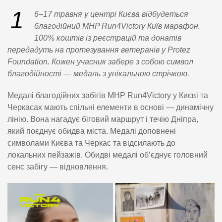
1
6–17 травня у центрі Києва відбудеться
благодійний MHP Run4Victory Київ марафон.
100% коштів із реєстрацій та донатів
передадуть на протезування ветеранів у Protez
Foundation. Кожен учасник забере з собою символ
благодійності — медаль з унікальною стрічкою.
Медалі благодійних забігів MHP Run4Victory у Києві та
Черкасах мають спільні елементи в основі — динамічну
лінію. Вона нагадує біговий маршрут і течію Дніпра,
який поєднує обидва міста. Медалі доповнені
символами Києва та Черкас та відсилають до
локальних пейзажів. Обидві медалі об’єднує головний
сенс забігу — відновлення.