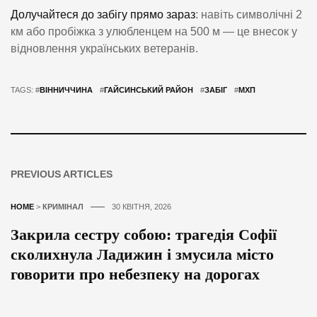
Долучайтеся до забігу прямо зараз
: навіть символічні 2
км або пробіжка з улюбленцем на 500 м — це внесок у
відновлення українських ветеранів.
TAGS: #
ВІННИЧЧИНА
#
ГАЙСИНСЬКИЙ РАЙОН
#
ЗАБІГ
#
МХП
PREVIOUS ARTICLES
HOME
>
КРИМІНАЛ
30 КВІТНЯ, 2026
Закрила сестру собою: трагедія Софії
сколихнула Ладижин і змусила місто
говорити про небезпеку на дорогах