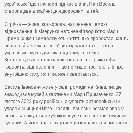
української ідентичності під час війни. Пан Василь
створив два дизайни: для дорослих і дітей.
Стрічка — жива, кольорова, наповнена темою
відновлення. Її візерунки натхненні творчістю Марії
Примаченко і символізують життя, яке проростає навіть
після найважчих часів. У цих орнаментах — сила
української культури, яка підтримує і зцілює.
Контрастуючи зі стриманою медаллю, стрічка ніби
говорить: відновлення — це не лише про тіло, а й про
внутрішню силу і життя, яке повертається.
Василь Іванович живе у селі громади на Київщині, де
знаходився музей з картинами Марії Примаченко. 27
лютого 2022 року російські окупанти артилерійським
ударом знищили його. Василь Іванович розмалював у
впізнаваному стилі художниці усе село: школи, будинки,
зупинки. А його власні картини розбирають на виставки.