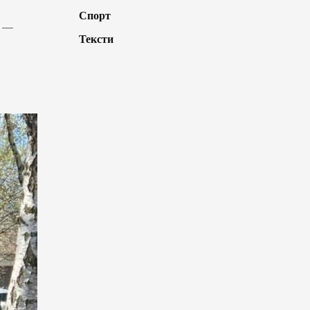
Спорт
я —
Тексти