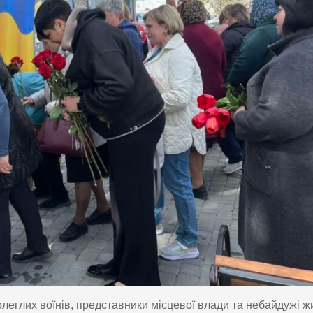
олеглих воїнів, представники місцевої влади та небайдужі жи