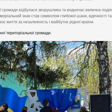
кої громади відбулася зворушлива та водночас велична поді
еморіальний знак став символом глибокої шани, вдячності та
воє життя за незалежність і майбутнє рідної країни.
ної територіальної громади
.