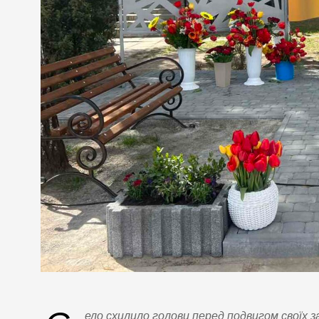
ело схилило голови перед подвигом своїх з