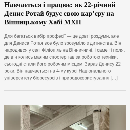
Навчається і працює: як 22-річний
Денис Ротай будує свою кар’єру на
Вінницькому Хабі МХП
Для багатьох вибір професії — це довгі роздуми, але
для Дениса Ротая все було зрозуміло з дитинства. Він
народився у селі Філіопіль на Вінниччині, і саме ті поля,
де він колись малим спостерігав за роботою техніки,
сьогодні стали його робочим місцем. Зараз Денису 22
роки. Він навчається на 4-му курсі Національного
університету біоресурсів і природокористування […]