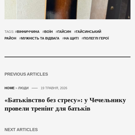
TAGS: #
ВІННИЧЧИНА
#
ВОЇН
#
ГАЙСИН
#
ГАЙСИНСЬКИЙ
РАЙОН
#
МУЖНІСТЬ ТА ВІДВАГА
#
НА ЩИТІ
#
ПОЛЕГЛІ ГЕРОЇ
PREVIOUS ARTICLES
HOME
>
ЛЮДИ
19 ТРАВНЯ, 2026
«Батьківство без стресу»: у Чечельнику
провели тренінг для батьків
NEXT ARTICLES