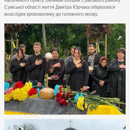
населеного пункту Великий Бобрик Сумського району
Сумської області життя Дмитра Юрчака обірвалося
внаслідок крововиливу до головного мозку.