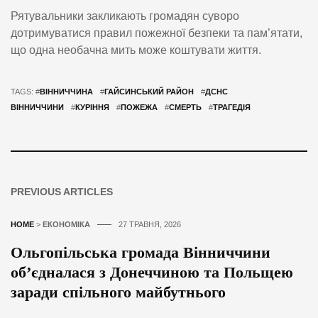
Рятувальники закликають громадян суворо
дотримуватися правил пожежної безпеки та пам’ятати,
що одна необачна мить може коштувати життя.
TAGS: #
ВІННИЧЧИНА
#
ГАЙСИНСЬКИЙ РАЙОН
#
ДСНС
ВІННИЧЧИНИ
#
КУРІННЯ
#
ПОЖЕЖА
#
СМЕРТЬ
#
ТРАГЕДІЯ
PREVIOUS ARTICLES
HOME
>
ЕКОНОМІКА
27 ТРАВНЯ, 2026
Ольгопільська громада Вінниччини
об’єдналася з Донеччиною та Польщею
заради спільного майбутнього