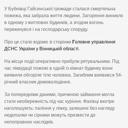
У Бубнівці Гайсинської громади сталася смертельна
пожежа, яка забрала життя людини. Загоряння виникло
в одному з житлових будинків, а згодом вогонь
перекинувся і на господарську споруду.
Про це стало відомо зі сторінки
Г
оловне управління
ДСНС України у Вінницькій області
.
На місце події оперативно прибули рятувальники. Під
час ліквідації пожежі в одній із кімнат будинку вони
виявили обгоріле тіло чоловіка. Загиблим виявився 54-
річний власник домоволодіння.
За попередніми даними, причиною займання могла
стати необережність під час куріння. Фахівці вкотре
наголошують: паління у ліжку, залишені без нагляду
недопалки чи сірники можуть призвести до
непоправних наслідків.