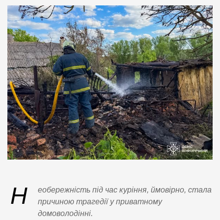
Н
еобережність під час куріння, ймовірно, стала
причиною трагедії у приватному
домоволодінні.