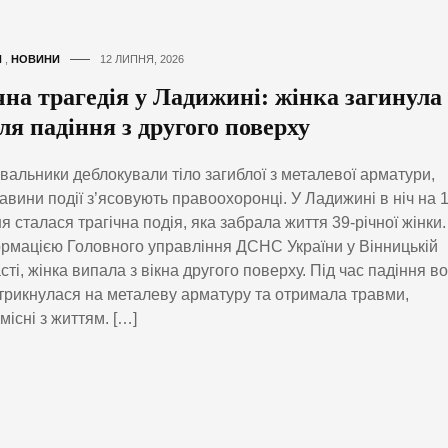
И
,
НОВИНИ
12 ЛИПНЯ, 2026
чна трагедія у Ладижині: жінка загинула
ля падіння з другого поверху
вальники деблокували тіло загиблої з металевої арматури,
авини події з’ясовують правоохоронці. У Ладижині в ніч на 
я сталася трагічна подія, яка забрала життя 39-річної жінки.
рмацією Головного управління ДСНС України у Вінницькій
сті, жінка випала з вікна другого поверху. Під час падіння в
рикнулася на металеву арматуру та отримала травми,
місні з життям. […]