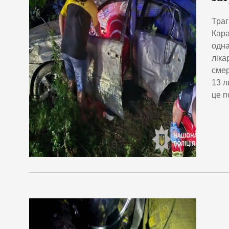
Траг
Кара
одна
ліка
смер
13 л
це п