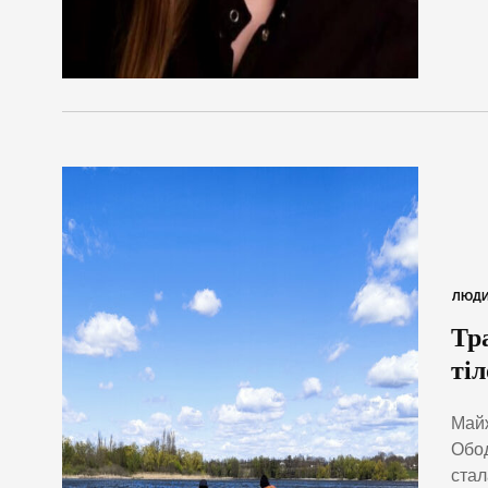
ЛЮД
Тр
тіл
Майж
Обод
стал