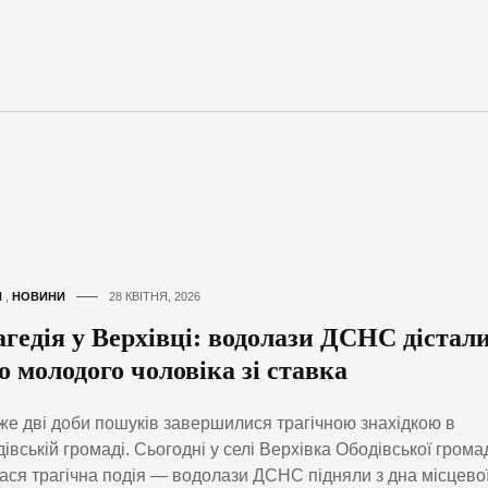
И
,
НОВИНИ
28 КВІТНЯ, 2026
агедія у Верхівці: водолази ДСНС дістал
о молодого чоловіка зі ставка
е дві доби пошуків завершилися трагічною знахідкою в
івській громаді. Сьогодні у селі Верхівка Ободівської грома
ася трагічна подія — водолази ДСНС підняли з дна місцево