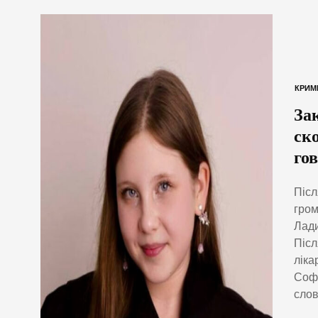
КРИМ
За
ск
го
Післ
гром
Лади
Післ
ліка
Софі
слов