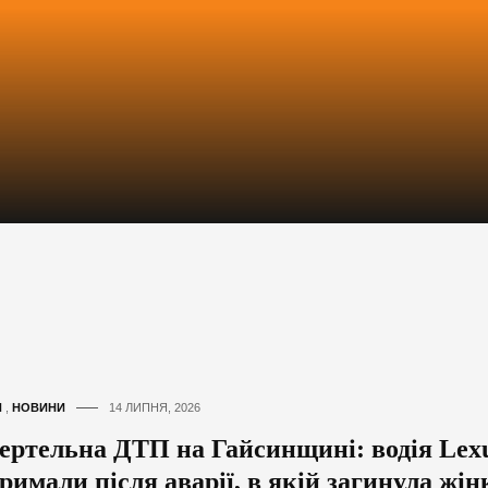
И
,
НОВИНИ
14 ЛИПНЯ, 2026
ертельна ДТП на Гайсинщині: водія Lex
римали після аварії, в якій загинула жін