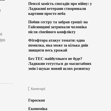
Пензлі замість спогадів про війну: у
Ладижині ветерани створювали
и
картини просто неба
Побив сестру та забрав гроші: на
Гайсинщині затримали чоловіка
після сімейного конфлікту
рі
Про
Фітофтора атакує томати: одна
помилка, яка може за кілька днів
знищити весь урожай
Без ТЕС майбутнього не буде?
Ладижин готується до масштабних
змін і шукає новий шлях розвитку
Категорії
Гороскоп
Економіка