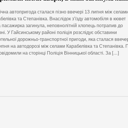
ічна автопригода сталася пізно ввечері 13 липня між селам
белівка та Степанівка. Внаслідок з’їзду автомобіля в кювет
 пасажирка загинула, неповнолітній хлопець потрапив до
рні. У Гайсинському районі поліція розслідує обставини
тельної дорожньо-транспортної пригоди, яка сталася ввече
ипня на автодорозі між селами Карабелівка та Степанівка. 
овідомили на сторінці Поліція Вінницької області. За […]