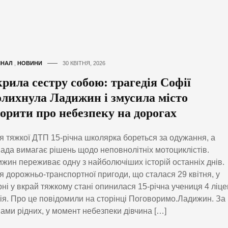
ІНАЛ
,
НОВИНИ
30 КВІТНЯ, 2026
крила сестру собою: трагедія Софії
олихнула Ладижин і змусила місто
ворити про небезпеку на дорогах
я тяжкої ДТП 15-річна школярка бореться за одужання, а
ада вимагає рішень щодо неповнолітніх мотоциклістів.
жин переживає одну з найболючіших історій останніх днів.
я дорожньо-транспортної пригоди, що сталася 29 квітня, у
рні у вкрай тяжкому стані опинилася 15-річна учениця 4 ліц
я. Про це повідомили на сторінці Поговоримо.Ладижин. За
ами рідних, у момент небезпеки дівчина […]