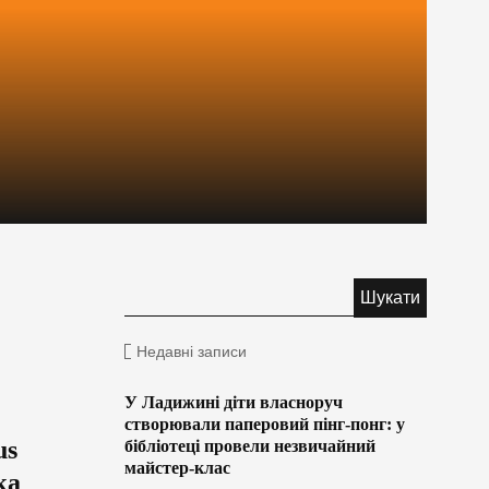
Недавні записи
У Ладижині діти власноруч
створювали паперовий пінг-понг: у
us
бібліотеці провели незвичайний
майстер-клас
ка