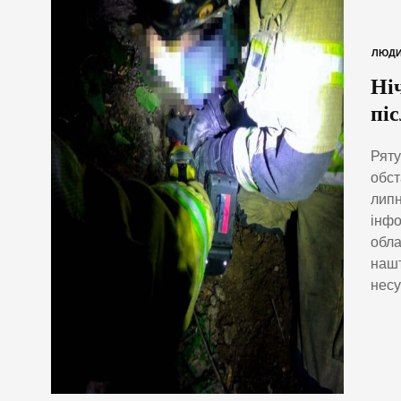
ЛЮД
Ні
піс
Ряту
обст
липн
інфо
обла
нашт
несу