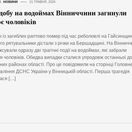
И
,
НОВИНИ
21 ТРАВНЯ, 2026
 добу на водоймах Вінниччини загинули
є чоловіків
 із загиблих раптово помер під час риболовлі на Гайсинщин
го рятувальники дістали з річки на Бершадщині. На Вінничч
ксували одразу дві трагічні події на водоймах, які забрали
я чоловіків. Обидва випадки сталися упродовж останньої д
зних районах області. Про це повідомили на сторінці Головн
вління ДСНС України у Вінницькій області. Перша трагедія
ася […]