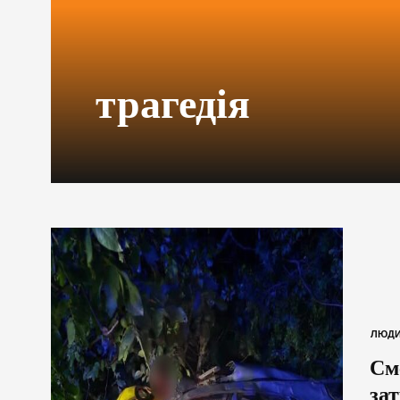
трагедія
ЛЮД
См
зат