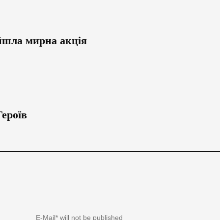
ойшла мирна акція
Героїв