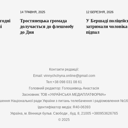
14 ТРАВНЯ, 2025
12 БЕРЕЗНЯ, 2026
годні
Тростянецька громада
У Бершаді поліцейс
і
долучається до флешмобу
затримали чоловіка
до Дня
підпал
Контакти редакції:
Email: vinnychchyna.online@gmail.com
Тел:+38 098 031 08 61
Головний редактор: Голошивець Анастасія
Засновник: ТОВ «УКРАЇНСЬКА МЕДІАПЛАТФОРМА»
шення Національної ради України з питань телебачення і радіомовлення №1
Ідентифікатор медіа: R40-06393
Україна, м. Вінниця бульв. Свободи , буд. 8, 21005 +380953626765
© 2025