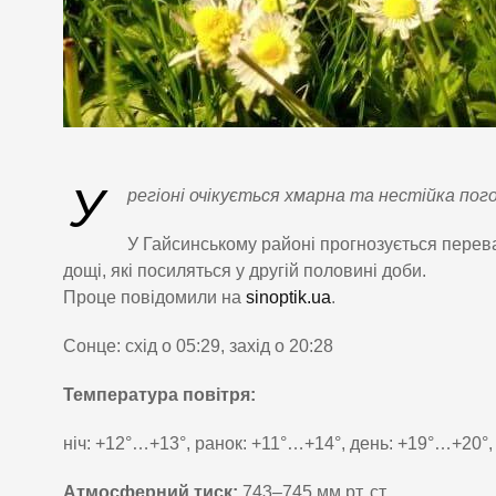
У
регіоні очікується хмарна та нестійка пог
У Гайсинському районі прогнозується перев
дощі, які посиляться у другій половині доби.
Проце повідомили на
sinoptik.ua
.
Сонце: схід о 05:29, захід о 20:28
Температура повітря:
ніч: +12°…+13°, ранок: +11°…+14°, день: +19°…+20°,
Атмосферний тиск:
743–745 мм рт. ст.