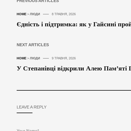
PREVIOUS ARTICLES
HOME
>
ЛЮДИ
8 ТРАВНЯ, 2026
Єдність і підтримка: як у Гайсині пр
NEXT ARTICLES
HOME
>
ЛЮДИ
9 ТРАВНЯ, 2026
У Степанівці відкрили Алею Пам’яті 
LEAVE A REPLY