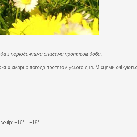
ода з періодичними опадами протягом доби.
ажно хмарна погода протягом усього дня. Місцями очікують
 вечір: +16°…+18°.