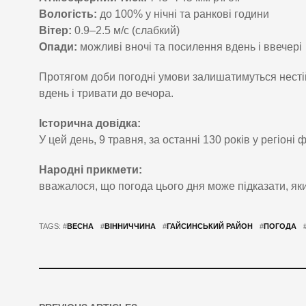
Вологість:
до 100% у нічні та ранкові години
Вітер:
0.9–2.5 м/с (слабкий)
Опади:
можливі вночі та посилення вдень і ввечері
Протягом доби погодні умови залишатимуться нестій
вдень і тривати до вечора.
Історична довідка:
У цей день, 9 травня, за останні 130 років у регіоні
Народні прикмети:
вважалося, що погода цього дня може підказати, як
TAGS: #
ВЕСНА
#
ВІННИЧЧИНА
#
ГАЙСИНСЬКИЙ РАЙОН
#
ПОГОДА