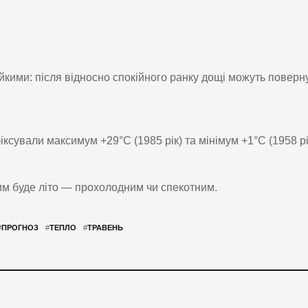
кими: після відносно спокійного ранку дощі можуть поверн
 фіксували максимум +29°C (1985 рік) та мінімум +1°C (1958 рі
им буде літо — прохолодним чи спекотним.
#
ПРОГНОЗ
#
ТЕПЛО
#
ТРАВЕНЬ