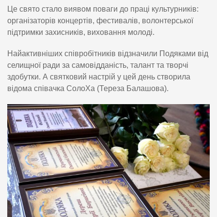
Це свято стало виявом поваги до праці культурників:
організаторів концертів, фестивалів, волонтерської
підтримки захисників, виховання молоді.
Найактивніших співробітників відзначили Подяками від
селищної ради за самовідданість, талант та творчі
здобутки. А святковий настрій у цей день створила
відома співачка СолоХа (Тереза Балашова).