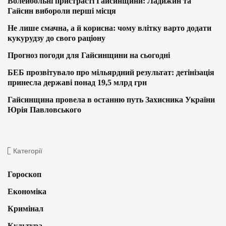
Волейбольні пристрасті Гайсинщини: Ладижин та
Гайсин вибороли перші місця
Не лише смачна, а й корисна: чому влітку варто додати
кукурудзу до свого раціону
Прогноз погоди для Гайсинщини на сьогодні
БЕБ прозвітувало про мільярдний результат: детінізація
принесла державі понад 19,5 млрд грн
Гайсинщина провела в останню путь Захисника України
Юрія Павловського
Категорії
Гороскоп
Економіка
Кримінал
Культура