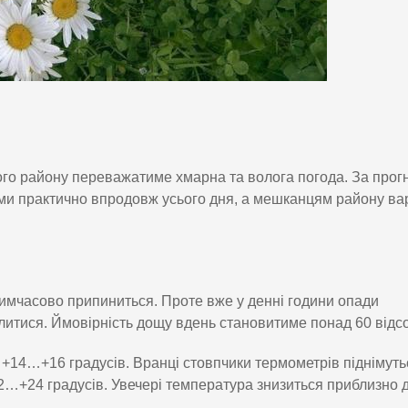
ького району переважатиме хмарна та волога погода. За про
ми практично впродовж усього дня, а мешканцям району ва
 тимчасово припиниться. Проте вже у денні години опади
литися. Ймовірність дощу вдень становитиме понад 60 відсо
+14…+16 градусів. Вранці стовпчики термометрів піднімуть
2…+24 градусів. Увечері температура знизиться приблизно д