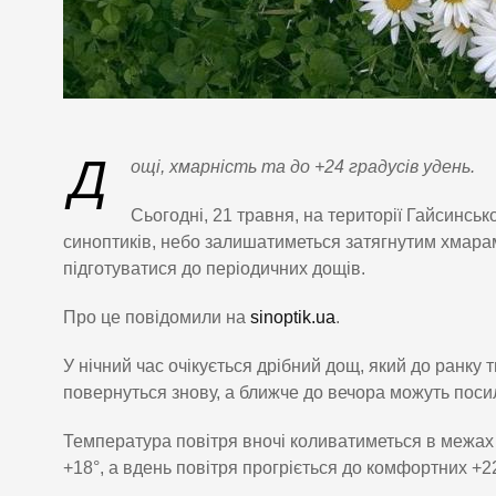
Д
ощі, хмарність та до +24 градусів удень.
Сьогодні, 21 травня, на території Гайсинс
синоптиків, небо залишатиметься затягнутим хмара
підготуватися до періодичних дощів.
Про це повідомили на
sinoptik.ua
.
У нічний час очікується дрібний дощ, який до ранку
повернуться знову, а ближче до вечора можуть поси
Температура повітря вночі коливатиметься в межах 
+18°, а вдень повітря прогріється до комфортних +2