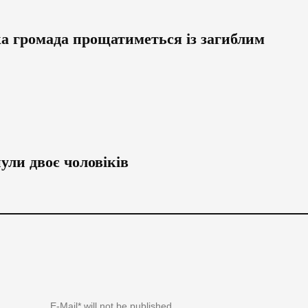
ка громада прощатиметься із загиблим
ули двоє чоловіків