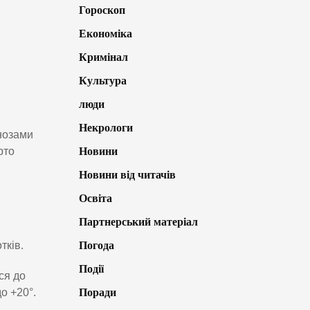
Гороскоп
Економіка
Кримінал
Культура
люди
Некрологи
гнозами
рто
Новини
Новини від читачів
Освіта
Партнерський матеріал
тків.
Погода
Події
ся до
о +20°.
Поради