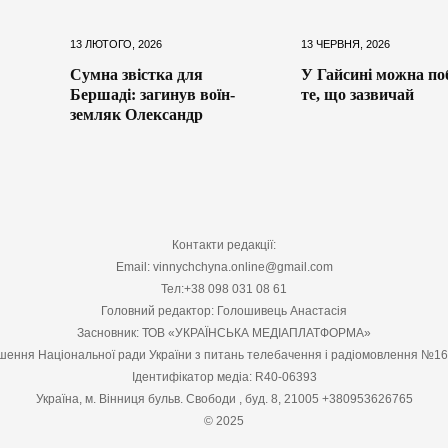
13 ЛЮТОГО, 2026
13 ЧЕРВНЯ, 2026
Сумна звістка для
У Гайсині можна по
Бершаді: загинув воїн-
те, що зазвичай
земляк Олександр
Контакти редакції:
Email: vinnychchyna.online@gmail.com
Тел:+38 098 031 08 61
Головний редактор: Голошивець Анастасія
Засновник: ТОВ «УКРАЇНСЬКА МЕДІАПЛАТФОРМА»
шення Національної ради України з питань телебачення і радіомовлення №1
Ідентифікатор медіа: R40-06393
Україна, м. Вінниця бульв. Свободи , буд. 8, 21005 +380953626765
© 2025