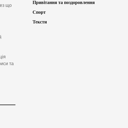
Привітання та поздоровлення
рез що
Спорт
Тексти
й
ція
риси та