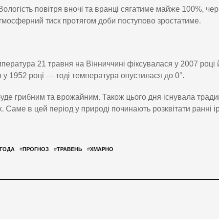
 Вологість повітря вночі та вранці сягатиме майже 100%, че
тмосферний тиск протягом доби поступово зростатиме.
ература 21 травня на Вінниччині фіксувалася у 2007 році 
 у 1952 році — тоді температура опустилася до 0°.
буде грибним та врожайним. Також цього дня існувала тради
. Саме в цей період у природі починають розквітати ранні і
ГОДА
#
ПРОГНОЗ
#
ТРАВЕНЬ
#
ХМАРНО