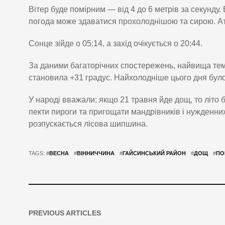
Вітер буде помірним — від 4 до 6 метрів за секунду.
погода може здаватися прохолоднішою та сирою. А
Сонце зійде о 05:14, а захід очікується о 20:44.
За даними багаторічних спостережень, найвища темп
становила +31 градус. Найхолодніше цього дня було
У народі вважали: якщо 21 травня йде дощ, то літо 
пекти пироги та пригощати мандрівників і нужденних
розпускається лісова шипшина.
TAGS: #
ВЕСНА
#
ВІННИЧЧИНА
#
ГАЙСИНСЬКИЙ РАЙОН
#
ДОЩ
#
ПО
PREVIOUS ARTICLES