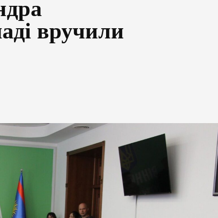
ндра
аді вручили