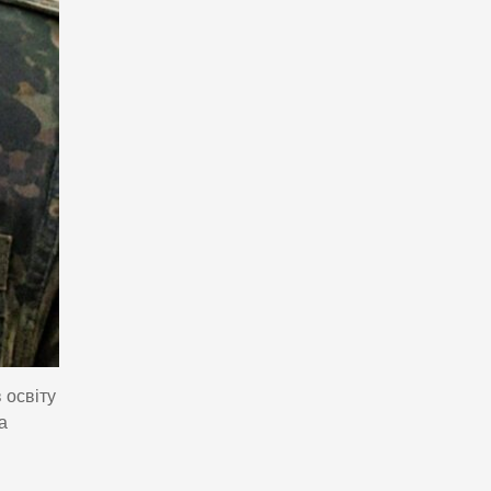
 освіту
а