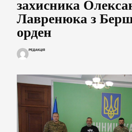
захисника Олекса
Лавренюка з Берш
орден
РЕДАКЦІЯ