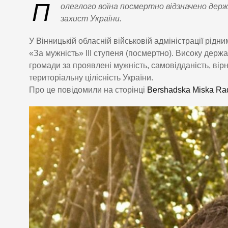
П
олеглого воїна посмертно відзначено держ
захист України.
У Вінницькій обласній військовій адміністрації рі
«За мужність» III ступеня (посмертно). Високу держ
громади за проявлені мужність, самовідданість, вірні
територіальну цілісність України.
Про це повідомили на сторінці
Bershadska Miska Ra