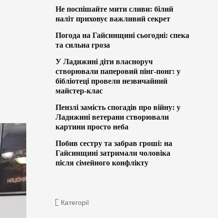
Не поспішайте мити сливи: білий
наліт приховує важливий секрет
Погода на Гайсинщині сьогодні: спека
та сильна гроза
У Ладижині діти власноруч
створювали паперовий пінг-понг: у
бібліотеці провели незвичайний
майстер-клас
Пензлі замість спогадів про війну: у
Ладижині ветерани створювали
картини просто неба
Побив сестру та забрав гроші: на
Гайсинщині затримали чоловіка
після сімейного конфлікту
Категорії