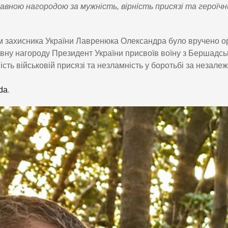
авною нагородою за мужність, вірність присязі та героїчн
дним захисника України Лавренюка Олександра було вручено 
авну нагороду Президент України присвоїв воїну з Бершадсь
сть військовій присязі та незламність у боротьбі за незалежн
da
.