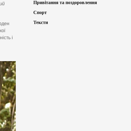
Привітання та поздоровлення
ий
Спорт
Тексти
орден
кої
ість і