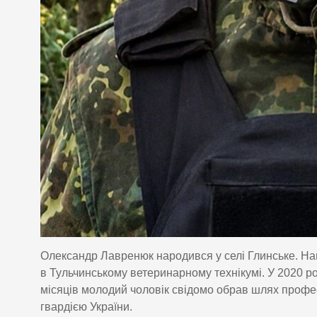
Олександр Лавренюк народився у селі Глинське. Навч
в Тульчинському ветеринарному технікумі. У 2020 ро
місяців молодий чоловік свідомо обрав шлях профес
гвардією України.