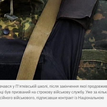
ався у П’ятківській школі, після закінчення якої продовжив
ці був призваний на строкову військову службу. Уже за кільк
ійного військового, підписавши контракт із Національною