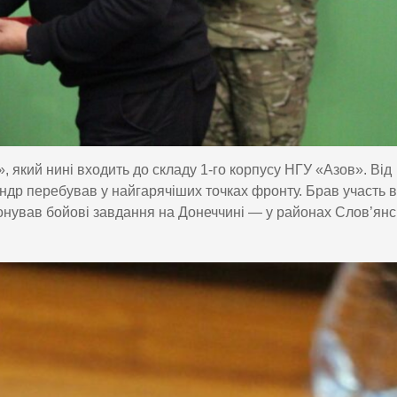
 який нині входить до складу 1-го корпусу НГУ «Азов». Від
ндр перебував у найгарячіших точках фронту. Брав участь в
конував бойові завдання на Донеччині — у районах Слов’янс