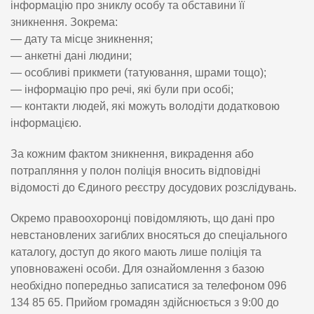
інформацію про зниклу особу та обставини її
зникнення. Зокрема:
— дату та місце зникнення;
— анкетні дані людини;
— особливі прикмети (татуювання, шрами тощо);
— інформацію про речі, які були при особі;
— контакти людей, які можуть володіти додатковою
інформацією.
За кожним фактом зникнення, викрадення або
потрапляння у полон поліція вносить відповідні
відомості до Єдиного реєстру досудових розслідувань.
Окремо правоохоронці повідомляють, що дані про
невстановлених загиблих вносяться до спеціального
каталогу, доступ до якого мають лише поліція та
уповноважені особи. Для ознайомлення з базою
необхідно попередньо записатися за телефоном 096
134 85 65. Прийом громадян здійснюється з 9:00 до