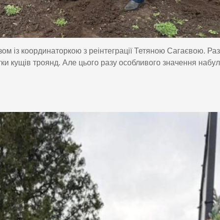
зом із координаторкою з реінтеграції Тетяною Сагаєвою. Ра
тки кущів троянд. Але цього разу особливого значення набул