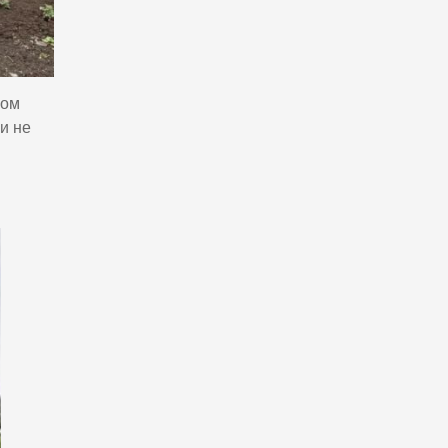
зом
и не