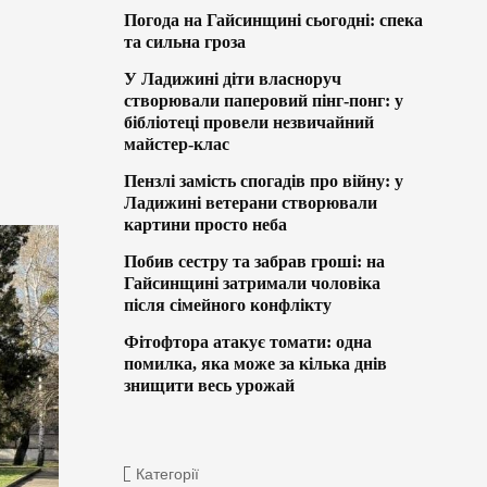
Погода на Гайсинщині сьогодні: спека
та сильна гроза
У Ладижині діти власноруч
створювали паперовий пінг-понг: у
бібліотеці провели незвичайний
майстер-клас
Пензлі замість спогадів про війну: у
Ладижині ветерани створювали
картини просто неба
Побив сестру та забрав гроші: на
Гайсинщині затримали чоловіка
після сімейного конфлікту
Фітофтора атакує томати: одна
помилка, яка може за кілька днів
знищити весь урожай
Категорії