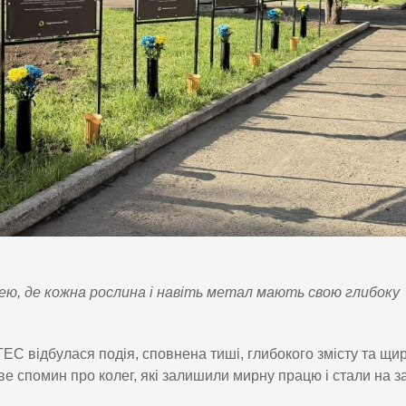
ю, де кожна рослина і навіть метал мають свою глибоку
ЕС відбулася подія, сповнена тиші, глибокого змісту та щир
ве спомин про колег, які залишили мирну працю і стали на з