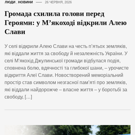
ЛЮДИ
,
НОВИНИ
26 ЧЕРВНЯ, 2026
Громада схилила голови перед
Героями: у М’якоході відкрили Алею
Слави
У селі відкрили Алею Слави на честь п’ятьох земляків,
які віддали життя за свободу й незалежність України. У
селі М’якохід Джулинської громади відбулася подія,
сповнена болю, вдячності та глибокої шани, – урочисте
відкриття Алеї Слави. Новостворений меморіальний
простір став символом незгасної пам’яті про земляків,
які віддали найдорожче – власне життя – у боротьбі за
свободу, […]