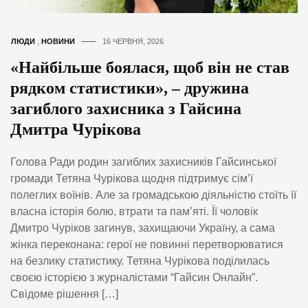
ЛЮДИ
,
НОВИНИ
16 ЧЕРВНЯ, 2026
«Найбільше боялася, щоб він не став
рядком статистики», – дружина
загиблого захисника з Гайсина
Дмитра Чурікова
Голова Ради родин загиблих захисників Гайсинської
громади Тетяна Чурікова щодня підтримує сім’ї
полеглих воїнів. Але за громадською діяльністю стоїть її
власна історія болю, втрати та пам’яті. Її чоловік
Дмитро Чуріков загинув, захищаючи Україну, а сама
жінка переконана: герої не повинні перетворюватися
на безлику статистику. Тетяна Чурікова поділилась
своєю історією з журналістами “Гайсин Онлайн”.
Свідоме рішення […]