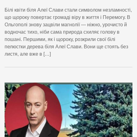
Білі квіти біля Алеї Слави стали символом незламності,
що щороку повертає громаді віру в життя і Перемогу. В
Ольгополі знову зацвіли магнолії — ніжно, урочисто й
водночас тихо, ніби сама природа схиляє голову в
пошані. Першими, як і щороку, розкрили свої білі
пелюстки дерева біля Алеї Слави. Вони ще стоять без
листя, але вже в […]