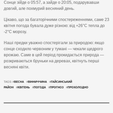
Сонце зійде о 05:57, а зайде о 20:05, подарувавши
довгий, але похмурий весняний день.
Цікаво, що за багаторічними спостереженнями, саме 23
квітня погода бувала дуже різною: від +26°C тепла до
-2°C морозу.
Наші предки уважно спостерігали за природою: якщо
сонце сходило червоним у тумані — чекали щедрого
врожаю. Саме в цей період прокидається природа —
розкриваються бруньки на деревах, квітнуть перші
весняні квіти.
TAGS: #
ВЕСНА
#
ВІННИЧЧИНА
#
ГАЙСИНСЬКИЙ
РАЙОН
#
КВІТЕНЬ
#
ПОГОДА
#
ПРОГНОЗ
#
ПРОХОЛОДНО