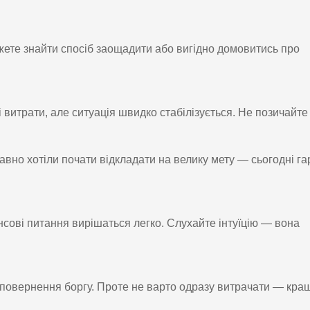
ете знайти спосіб заощадити або вигідно домовитись про
витрати, але ситуація швидко стабілізується. Не позичайте 
авно хотіли почати відкладати на велику мету — сьогодні г
ансові питання вирішаться легко. Слухайте інтуїцію — вона
 повернення боргу. Проте не варто одразу витрачати — кра