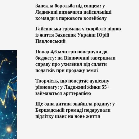
Запекла боротьба під сонцем: у
Ладижині визначили найсильніші
команди з паркового волейболу
Гайсинська громада у скорботі: пішов
із життя Захисник України Юрій
Павловський
Понад 4,6 млн грн повернули до
бюджету: на Вінниччині завершили
справу про ухилення від сплати
податків при продажу землі
Творчість, що повертає душевну
рівновагу: у Ладижині жінки 55+
займаються арттерапією
Ще одна дитина знайшла родину: у
Бершадській громаді подарували
підлітку шанс на нове життя