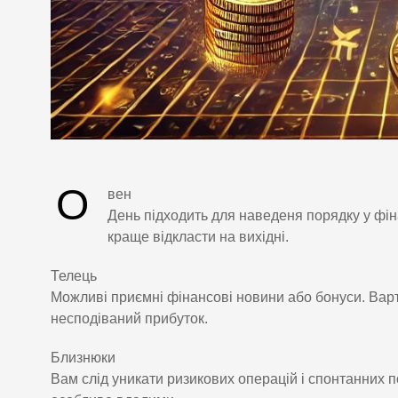
О
вен
День підходить для наведеня порядку у фін
краще відкласти на вихідні.
Телець
Можливі приємні фінансові новини або бонуси. Вар
несподіваний прибуток.
Близнюки
Вам слід уникати ризикових операцій і спонтанних по