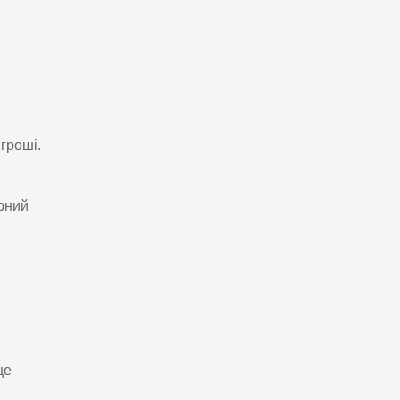
гроші.
арний
ще