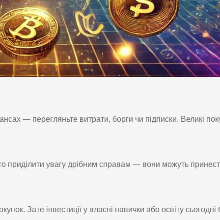
ансах — перегляньте витрати, борги чи підписки. Великі пок
то приділити увагу дрібним справам — вони можуть принес
купок. Зате інвестиції у власні навички або освіту сьогодні 