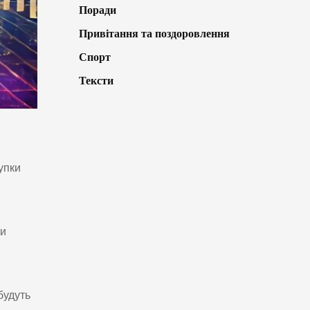
Поради
Привітання та поздоровлення
Спорт
Тексти
упки
ти
будуть