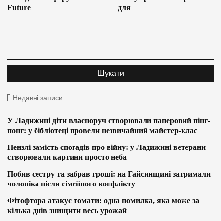
Future
для
Недавні записи
У Ладижині діти власноруч створювали паперовий пінг-
понг: у бібліотеці провели незвичайний майстер-клас
Пензлі замість спогадів про війну: у Ладижині ветерани
створювали картини просто неба
Побив сестру та забрав гроші: на Гайсинщині затримали
чоловіка після сімейного конфлікту
Фітофтора атакує томати: одна помилка, яка може за
кілька днів знищити весь урожай