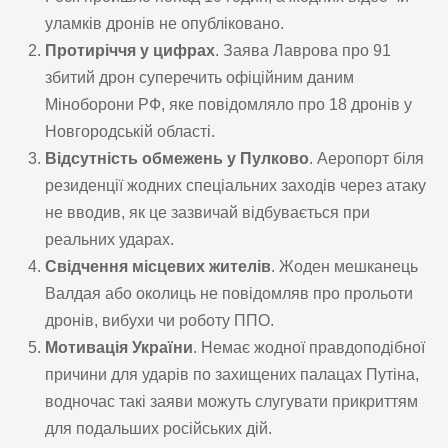
уламків дронів не опубліковано.
Протиріччя у цифрах
. Заява Лаврова про 91
збитий дрон суперечить офіційним даним
Міноборони РФ, яке повідомляло про 18 дронів у
Новгородській області.
Відсутність обмежень у Пулково
. Аеропорт біля
резиденції жодних спеціальних заходів через атаку
не вводив, як це зазвичай відбувається при
реальних ударах.
Свідчення місцевих жителів
. Жоден мешканець
Валдая або околиць не повідомляв про прольоти
дронів, вибухи чи роботу ППО.
Мотивація України
. Немає жодної правдоподібної
причини для ударів по захищених палацах Путіна,
водночас такі заяви можуть слугувати прикриттям
для подальших російських дій.