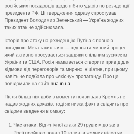
російських посадовців щодо нібито ударів по резиденції
президента РФ. Ці твердження одразу спростував
Президент Володимир Зеленський — Україна жодних
таких атак не здійснювала.
Історія про атаку на резиденцію Путіна є повною
вигадкою. Мета таких заяв — підірвати мирний процес,
який активно просувається завдяки спільним зусиллям
України та США. Росія намагається створити привід для
відмови від переговорів та мирних ініціатив, при цьому
навіть не подбала про «якісну» пропаганду. Про це
повідомили на сайті
nua.in.ua
.
Після більш ніж доби з моменту появи заяв Кремль не
надав жодних доказів, тоді як низка фактів свідчить про
свідоме введення в оману:
Час атаки
. Від «нічної атаки 29 грудня» до заяв
Росії пройшло понад 10 годин, а жодних відео чи