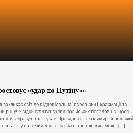
остовує «удар по Путіну»»
 закликає світ до відповідальної перевірки інформації та
ани рішуче відкинули всі заяви російських посадовців щодо
ердження одразу спростував Президент Володимир Зеленськи
я про атаку на резиденцію Путіна є повною вигадкою. […]