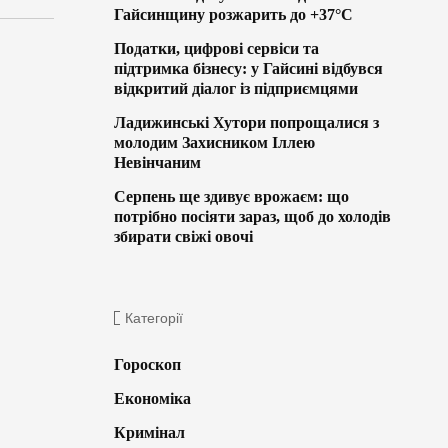
Гайсинщину розжарить до +37°C
Податки, цифрові сервіси та
підтримка бізнесу: у Гайсині відбувся
відкритий діалог із підприємцями
Ладижинські Хутори попрощалися з
молодим Захисником Іллею
Невінчаним
Серпень ще здивує врожаєм: що
потрібно посіяти зараз, щоб до холодів
збирати свіжі овочі
Категорії
Гороскоп
Економіка
Кримінал