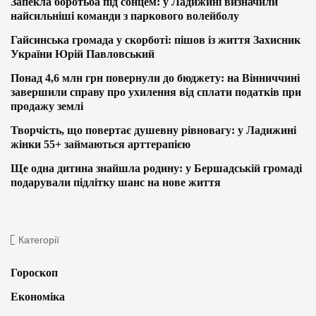
Запекла боротьба під сонцем: у Ладижині визначили
найсильніші команди з паркового волейболу
Гайсинська громада у скорботі: пішов із життя Захисник
України Юрій Павловський
Понад 4,6 млн грн повернули до бюджету: на Вінниччині
завершили справу про ухилення від сплати податків при
продажу землі
Творчість, що повертає душевну рівновагу: у Ладижині
жінки 55+ займаються арттерапією
Ще одна дитина знайшла родину: у Бершадській громаді
подарували підлітку шанс на нове життя
Категорії
Гороскоп
Економіка