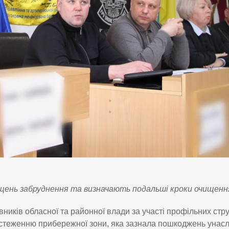
щень забруднення та визначають подальші кроки очищенн
ників обласної та районної влади за участі профільних стру
бстеженню прибережної зони, яка зазнала пошкоджень унасл