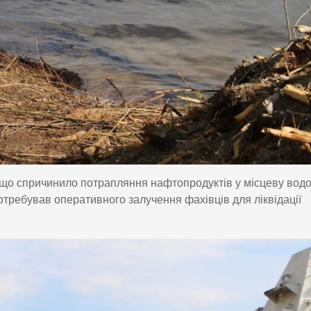
, що спричинило потрапляння нафтопродуктів у місцеву водо
отребував оперативного залучення фахівців для ліквідації