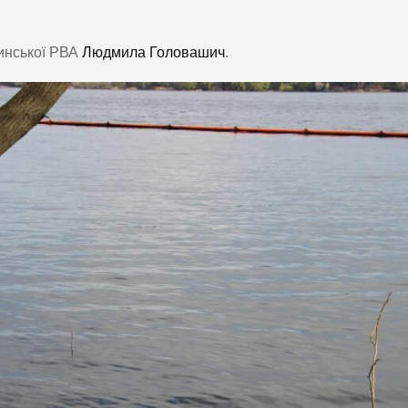
инської РВА
Людмила Головашич
.