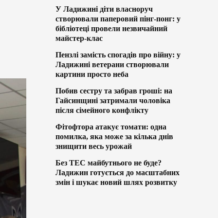
У Ладижині діти власноруч
створювали паперовий пінг-понг: у
бібліотеці провели незвичайний
майстер-клас
Пензлі замість спогадів про війну: у
Ладижині ветерани створювали
картини просто неба
Побив сестру та забрав гроші: на
Гайсинщині затримали чоловіка
після сімейного конфлікту
Фітофтора атакує томати: одна
помилка, яка може за кілька днів
знищити весь урожай
Без ТЕС майбутнього не буде?
Ладижин готується до масштабних
змін і шукає новий шлях розвитку