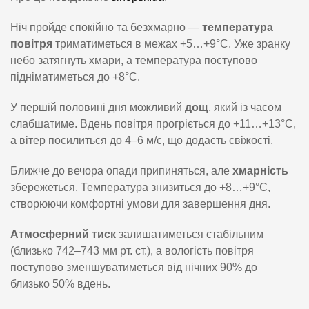
Ніч пройде спокійно та безхмарно —
температура
повітря
триматиметься в межах +5…+9°C. Уже зранку
небо затягнуть хмари, а температура поступово
підніматиметься до +8°C.
У першій половині дня можливий
дощ
, який із часом
слабшатиме. Вдень повітря прогріється до +11…+13°C,
а вітер посилиться до 4–6 м/с, що додасть свіжості.
Ближче до вечора опади припиняться, але
хмарність
збережеться. Температура знизиться до +8…+9°C,
створюючи комфортні умови для завершення дня.
Атмосферний тиск
залишатиметься стабільним
(близько 742–743 мм рт. ст.), а вологість повітря
поступово зменшуватиметься від нічних 90% до
близько 50% вдень.