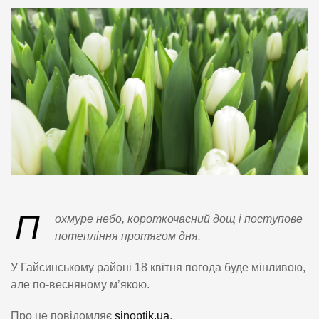
П
охмуре небо, короткочасний дощ і поступове
потепління протягом дня.
У Гайсинському районі 18 квітня погода буде мінливою,
але по-весняному м’якою.
Про це повідомляє
sinoptik.ua
.