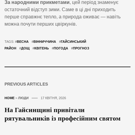
За народними прикметами
, цей період знаменує
остаточний відступ зими. Саме в ці дні приходить
перше справжнє тепло, а природа оживає — навіть
можна почути перших цвіркунів.
TAGS: #
ВЕСНА
#
ВІННИЧЧИНА
#
ГАЙСИНСЬКИЙ
РАЙОН
#
ДОЩ
#
КВІТЕНЬ
#
ПОГОДА
#
ПРОГНОЗ
PREVIOUS ARTICLES
HOME
>
ЛЮДИ
17 КВІТНЯ, 2026
На Гайсинщині привітали
рятувальників із професійним святом