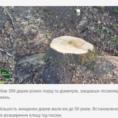
ав 399 дерев різних порід та діаметрів, завдавши лісовом
ивень.
більшість знищених дерев мали вік до 50 років. Встановлено
я розширення площі під посіви.