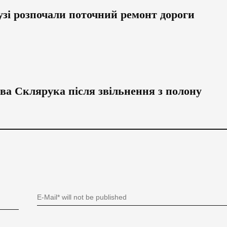
узі розпочали поточний ремонт дороги
ва Склярука після звільнення з полону