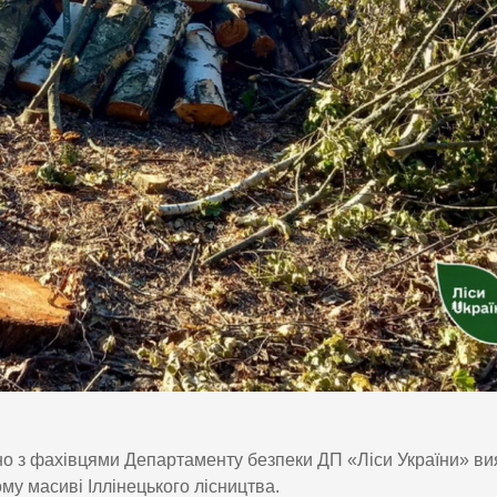
ьно з фахівцями Департаменту безпеки ДП «Ліси України» в
му масиві Іллінецького лісництва.