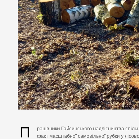
П
рацівники Гайсинського надлісництва спіл
факт масштабної самовільної рубки у лісово