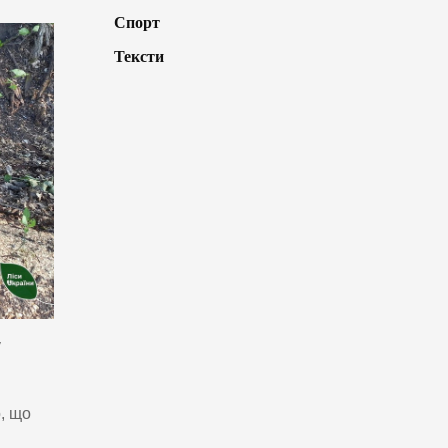
Спорт
Тексти
у
, що