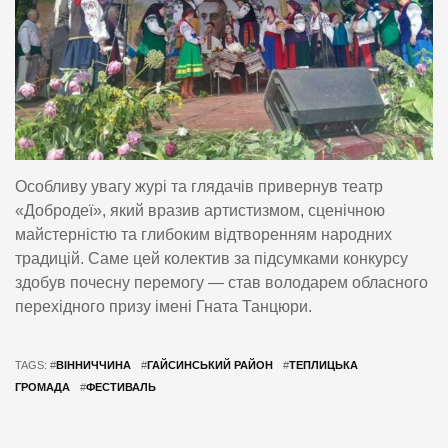
Особливу увагу журі та глядачів привернув театр
«Добродеї», який вразив артистизмом, сценічною
майстерністю та глибоким відтворенням народних
традицій. Саме цей колектив за підсумками конкурсу
здобув почесну перемогу — став володарем обласного
перехідного призу імені Гната Танцюри.
TAGS: #
ВІННИЧЧИНА
#
ГАЙСИНСЬКИЙ РАЙОН
#
ТЕПЛИЦЬКА
ГРОМАДА
#
ФЕСТИВАЛЬ