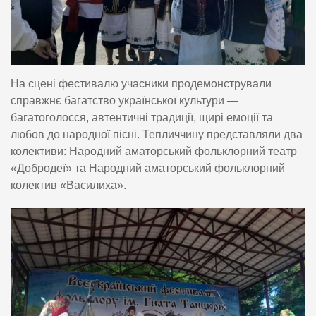
На сцені фестивалю учасники продемонстрували
справжнє багатство української культури —
багатоголосся, автентичні традиції, щирі емоції та
любов до народної пісні. Тепличчину представляли два
колективи: Народний аматорський фольклорний театр
«Добродеї» та Народний аматорський фольклорний
колектив «Василиха».