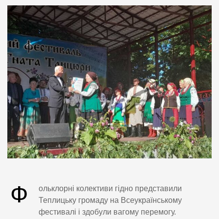
Ф
ольклорні колективи гідно представили
Теплицьку громаду на Всеукраїнському
фестивалі і здобули вагому перемогу.