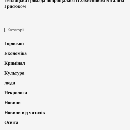
Теплицька громада попрощалася із Захисником Віталієм
Грисюком
Категорії
Гороскоп
Економіка
Кримінал
Культура
люди
Некрологи
Новини
Новини від читачів
Освіта