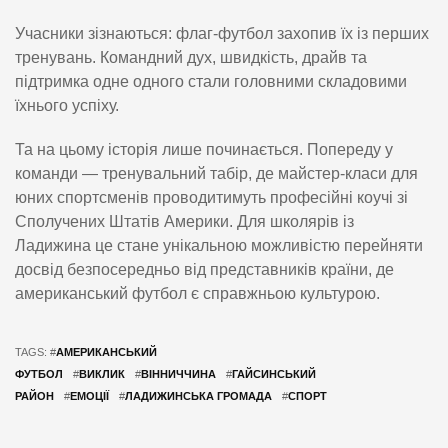
Учасники зізнаються: флаг-футбол захопив їх із перших
тренувань. Командний дух, швидкість, драйв та
підтримка одне одного стали головними складовими
їхнього успіху.
Та на цьому історія лише починається. Попереду у
команди — тренувальний табір, де майстер-класи для
юних спортсменів проводитимуть професійні коучі зі
Сполучених Штатів Америки. Для школярів із
Ладижина це стане унікальною можливістю перейняти
досвід безпосередньо від представників країни, де
американський футбол є справжньою культурою.
TAGS: #
АМЕРИКАНСЬКИЙ
ФУТБОЛ
#
ВИКЛИК
#
ВІННИЧЧИНА
#
ГАЙСИНСЬКИЙ
РАЙОН
#
ЕМОЦІЇ
#
ЛАДИЖИНСЬКА ГРОМАДА
#
СПОРТ