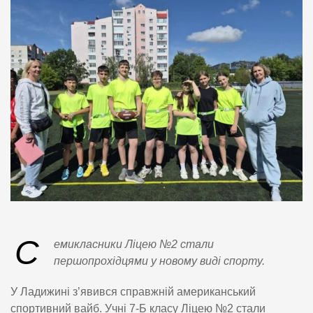
С
емикласники Ліцею №2 стали
першопрохідцями у новому виді спорту.
У Ладижині з’явився справжній американський
спортивний вайб. Учні 7-Б класу Ліцею №2 стали