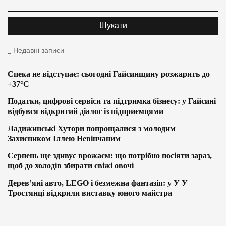
Недавні записи
Спека не відступає: сьогодні Гайсинщину розжарить до
+37°C
Податки, цифрові сервіси та підтримка бізнесу: у Гайсині
відбувся відкритий діалог із підприємцями
Ладижинські Хутори попрощалися з молодим
Захисником Іллею Невінчаним
Серпень ще здивує врожаєм: що потрібно посіяти зараз,
щоб до холодів збирати свіжі овочі
Дерев’яні авто, LEGO і безмежна фантазія: у У У
Тростянці відкрили виставку юного майстра