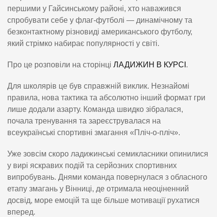
першими у Гайсинському районі, хто наважився
спробувати себе у флаг-футболі — динамічному та
безконтактному різновиді американського футболу,
який стрімко набирає популярності у світі.
Про це розповіли на сторінці
ЛАДИЖИН В КУРСІ
.
Для школярів це був справжній виклик. Незнайомі
правила, нова тактика та абсолютно інший формат гри
лише додали азарту. Команда швидко зібралася,
почала тренування та зареєструвалася на
всеукраїнські спортивні змагання «Пліч-о-пліч».
Уже зовсім скоро ладижинські семикласники опинилися
у вирі яскравих подій та серйозних спортивних
випробувань. Днями команда повернулася з обласного
етапу змагань у Вінниці, де отримала неоціненний
досвід, море емоцій та ще більше мотивації рухатися
вперед.