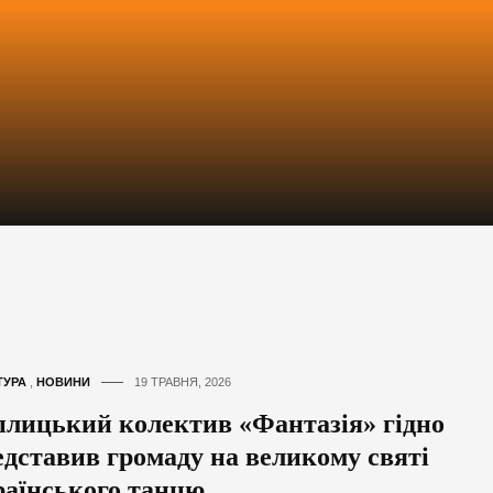
ТУРА
,
НОВИНИ
19 ТРАВНЯ, 2026
плицький колектив «Фантазія» гідно
едставив громаду на великому святі
раїнського танцю