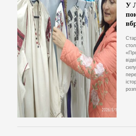
У 
по
вб
Стар
стол
«Про
відв
силу
пере
істо
розп