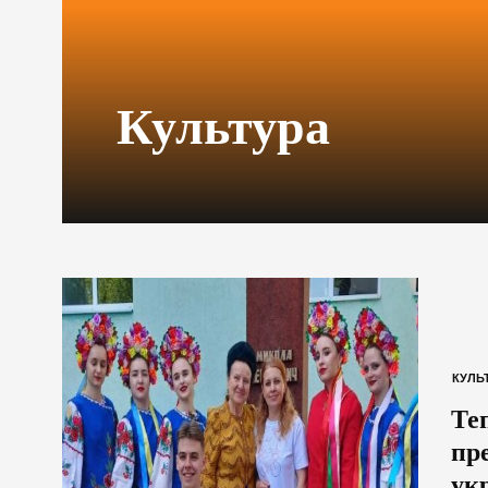
Культура
КУЛЬ
Те
пр
ук