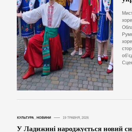
Мист
хоре
Обла
Румя
хоре
стор
об’є
Сцен
КУЛЬТУРА
,
НОВИНИ
19 ТРАВНЯ, 2026
У Ладижині народжується новий си