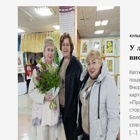
КУЛЬ
У 
ви
Квіт
поці
Вчор
карт
«Пра
стор
Боло
спів
[…]