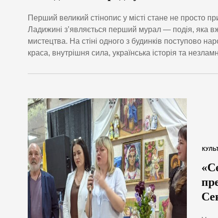
Перший великий стінопис у місті стане не просто при
Ладижині з’являється перший мурал — подія, яка вж
мистецтва. На стіні одного з будинків поступово н
краса, внутрішня сила, українська історія та незлам
КУЛЬ
«С
пр
Се