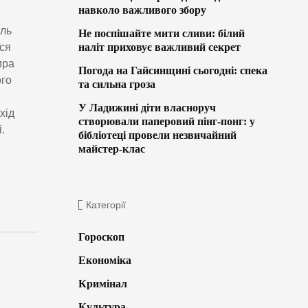
навколо важливого збору
аль
Не поспішайте мити сливи: білий
наліт приховує важливий секрет
ся
ира
Погода на Гайсинщині сьогодні: спека
ого
та сильна гроза
У Ладижині діти власноруч
хід
створювали паперовий пінг-понг: у
.
бібліотеці провели незвичайний
майстер-клас
Категорії
Гороскоп
Економіка
Кримінал
Культура