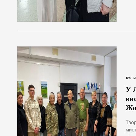
КУЛЬ
У 
ви
Жа
Твор
мист