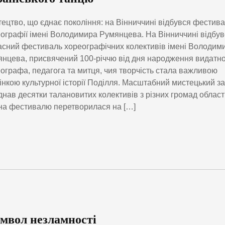
ецтво, що єднає покоління: на Вінниччині відбувся фестив
ографії імені Володимира Румянцева. На Вінниччині відбув
сний фестиваль хореографічних колективів імені Володим
нцева, присвячений 100-річчю від дня народження видатн
ографа, педагога та митця, чия творчість стала важливою
інкою культурної історії Поділля. Масштабний мистецький за
днав десятки талановитих колективів з різних громад області
а фестивалю перетворилася на […]
мвол незламності