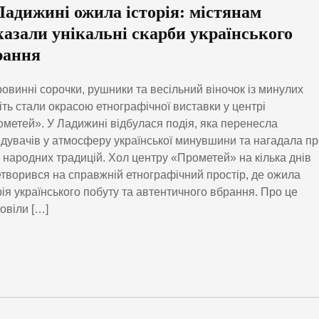
Ладижині ожила історія: містянам
казали унікальні скарби українського
рання
овинні сорочки, рушники та весільний віночок із минулих
іть стали окрасою етнографічної виставки у центрі
метей». У Ладижині відбулася подія, яка перенесла
ідувачів у атмосферу української минувшини та нагадала п
 народних традицій. Хол центру «Прометей» на кілька днів
творився на справжній етнографічний простір, де ожила
рія українського побуту та автентичного вбрання. Про це
овіли […]