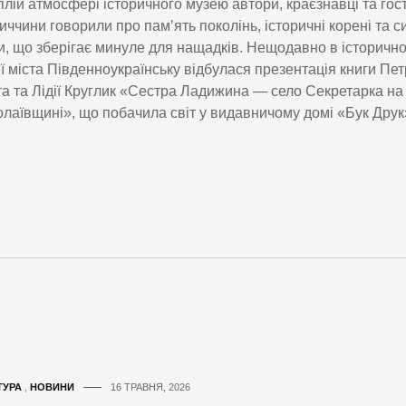
плій атмосфері історичного музею автори, краєзнавці та гост
иччини говорили про пам’ять поколінь, історичні корені та с
и, що зберігає минуле для нащадків. Нещодавно в історичн
ї міста Південноукраїнську відбулася презентація книги Пе
а та Лідії Круглик «Сестра Ладижина — село Секретарка на
лаївщині», що побачила світ у видавничому домі «Бук Друк
ТУРА
,
НОВИНИ
16 ТРАВНЯ, 2026