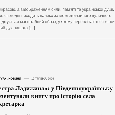
красою, а відображенням сили, пам’яті та української душі.
е сьогодні виходить далеко за межі звичайного вуличного
ароджується масштабний образ, у якому переплітаються жіно
ний дух нашого […]
ТУРА
,
НОВИНИ
17 ТРАВНЯ, 2026
естра Ладижина»: у Південноукраїнську
езентували книгу про історію села
кретарка