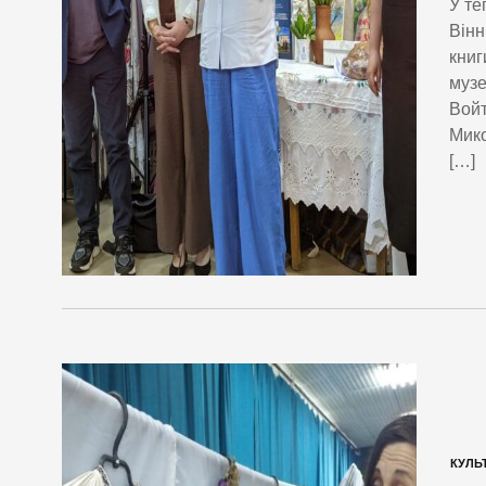
У те
Вінн
книг
музе
Войт
Мико
[…]
КУЛЬ