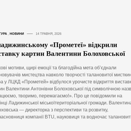
ТУРА
,
НОВИНИ
14 ТРАВНЯ, 2026
ладижинському «Прометеї» відкрили
ставку картин Валентини Болоховської
кові мотиви, щирі емоції та благодійна мета об’єднали
новувачів мистецтва навколо творчості талановитої мисткин
а у ЛЦКД «Прометей» відбулося урочисте відкриття вистав
ин Валентини Антонівни Болоховської під символічною наз
цюємо, творимо, перемагаємо!». Про це повідомили на
інці Ладижинської міськоїтериторіальної громади. Валентин
ховська — директорка з перспективи та розвитку,
засновниця компанії BTU, науковиця та водночас талановит