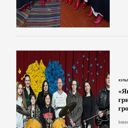
КУЛЬ
«Я
гри
гр
Інве