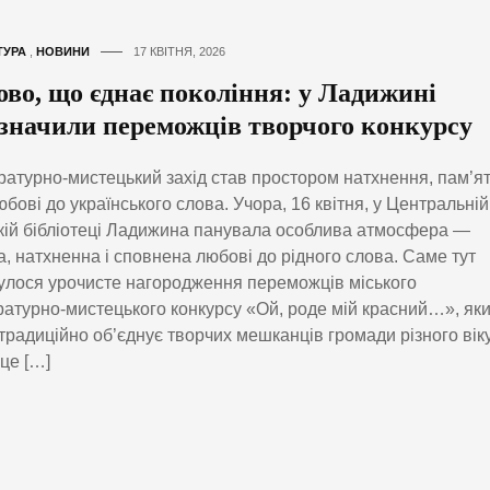
ТУРА
,
НОВИНИ
17 КВІТНЯ, 2026
ово, що єднає покоління: у Ладижині
дзначили переможців творчого конкурсу
ратурно-мистецький захід став простором натхнення, пам’ят
юбові до українського слова. Учора, 16 квітня, у Центральній
кій бібліотеці Ладижина панувала особлива атмосфера —
, натхненна і сповнена любові до рідного слова. Саме тут
улося урочисте нагородження переможців міського
ратурно-мистецького конкурсу «Ой, роде мій красний…», як
традиційно об’єднує творчих мешканців громади різного віку
це […]