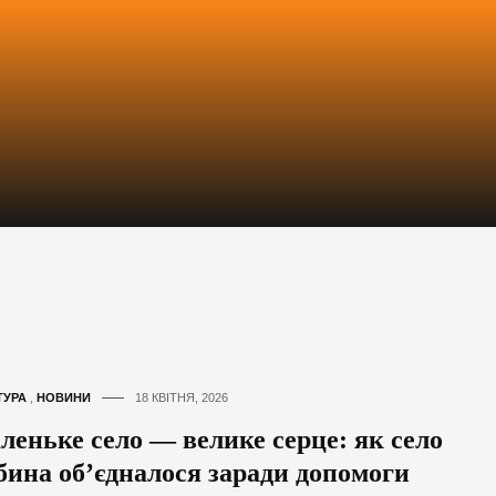
ТУРА
,
НОВИНИ
18 КВІТНЯ, 2026
леньке село — велике серце: як село
бина об’єдналося заради допомоги