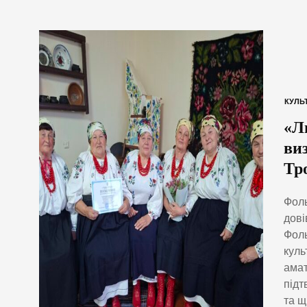
КУЛЬ
«Л
ви
Тр
Фоль
дові
Фоль
куль
амат
підт
та щ