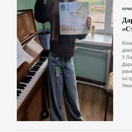
КУЛЬ
Да
«С
Юна 
дові
У Ла
Дари
рівн
інст
Уман