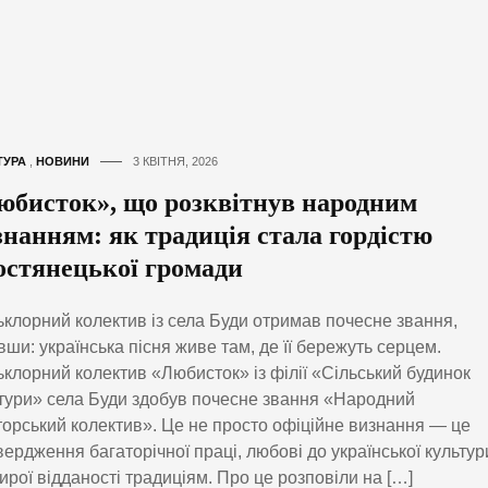
ТУРА
,
НОВИНИ
3 КВІТНЯ, 2026
юбисток», що розквітнув народним
знанням: як традиція стала гордістю
остянецької громади
клорний колектив із села Буди отримав почесне звання,
вши: українська пісня живе там, де її бережуть серцем.
клорний колектив «Любисток» із філії «Сільський будинок
тури» села Буди здобув почесне звання «Народний
орський колектив». Це не просто офіційне визнання — це
вердження багаторічної праці, любові до української культур
ирої відданості традиціям. Про це розповіли на […]