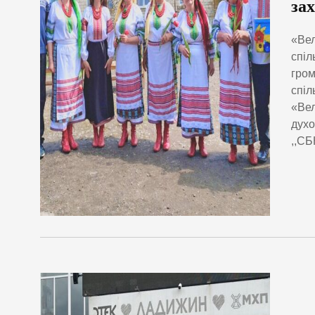
за
«Вел
спіл
гром
спіл
«Вел
духо
,,СБ