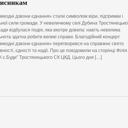
хисникам
икодні дзвони єднання» стали символом віри, підтримки і
ьної сили громади. У невеличкому селі Дубина Тростянецько
ади відбулася подія, яка вкотре довела: навіть невелика
ьнота здатна робити великі справи. Благодійний концерт
икодні дзвони єднання» перетворився на справжнє свято
вності, єдності та надії. Про це повідомили на сторінці Філія
К с.Буди” Тростянецького СК ЦКД. Цього дня […]