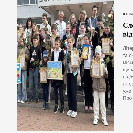
КУЛЬ
Сл
ві
Літе
та л
місь
щира
відб
літе
уже 
Про 