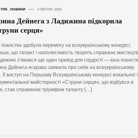
ТУРА
,
НОВИНИ
6 КВІТНЯ, 2026
рина Дейнега з Ладижина підкорила
труни серця»
піаністка здобула перемогу на всеукраїнському конкурсі,
вши, що талант і наполегливість творять справжнє мистецтв
дижині з’явився ще один привід для гордості — юна піаніст
на Дейнега яскраво заявила про себе на всеукраїнському
і. Її виступ на Першому Всеукраїнському конкурсі вокальної 
рументальної майстерності «Струни серця», що відбувся в
і, став справжнім тріумфом таланту […]