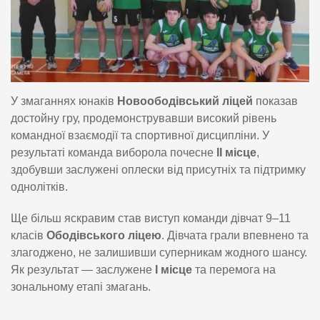
У змаганнях юнаків
Новоободівський ліцей
показав
достойну гру, продемонструвавши високий рівень
командної взаємодії та спортивної дисципліни. У
результаті команда виборола почесне
ІІ місце
,
здобувши заслужені оплески від присутніх та підтримку
однолітків.
Ще більш яскравим став виступ команди дівчат 9–11
класів
Ободівського ліцею
. Дівчата грали впевнено та
злагоджено, не залишивши суперникам жодного шансу.
Як результат — заслужене
І місце
та перемога на
зональному етапі змагань.