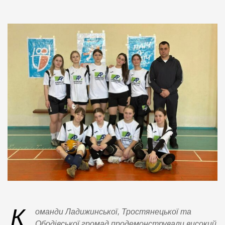
К
оманди Ладижинської, Тростянецької та
Ободівської громад продемонстрували високий