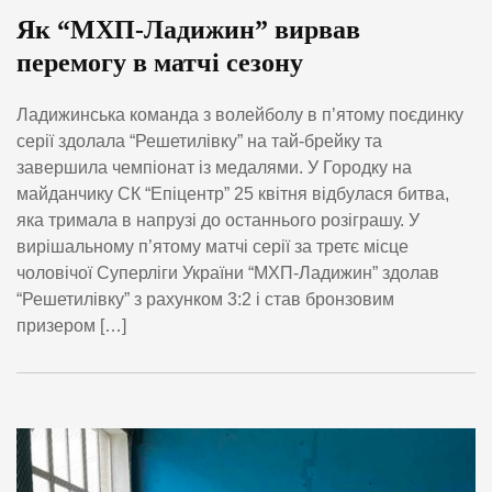
Як “МХП-Ладижин” вирвав
перемогу в матчі сезону
Ладижинська команда з волейболу в п’ятому поєдинку
серії здолала “Решетилівку” на тай-брейку та
завершила чемпіонат із медалями. У Городку на
майданчику СК “Епіцентр” 25 квітня відбулася битва,
яка тримала в напрузі до останнього розіграшу. У
вирішальному п’ятому матчі серії за третє місце
чоловічої Суперліги України “МХП-Ладижин” здолав
“Решетилівку” з рахунком 3:2 і став бронзовим
призером […]