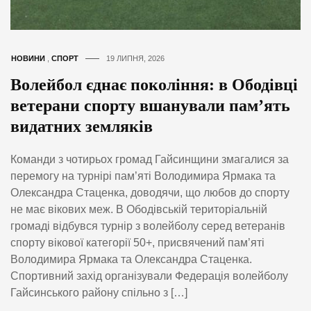
НОВИНИ
,
СПОРТ
19 ЛИПНЯ, 2026
Волейбол єднає покоління: в Ободівці
ветерани спорту вшанували пам’ять
видатних земляків
Команди з чотирьох громад Гайсинщини змагалися за
перемогу на турнірі пам’яті Володимира Ярмака та
Олександра Стаценка, доводячи, що любов до спорту
не має вікових меж. В Ободівській територіальній
громаді відбувся турнір з волейболу серед ветеранів
спорту вікової категорії 50+, присвячений пам’яті
Володимира Ярмака та Олександра Стаценка.
Спортивний захід організували Федерація волейболу
Гайсинського району спільно з […]