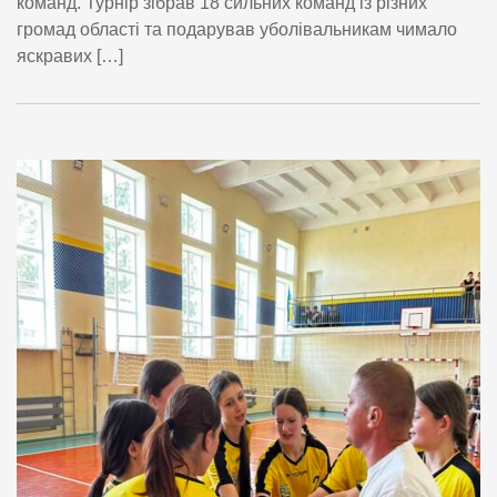
команд. Турнір зібрав 18 сильних команд із різних
громад області та подарував уболівальникам чимало
яскравих […]