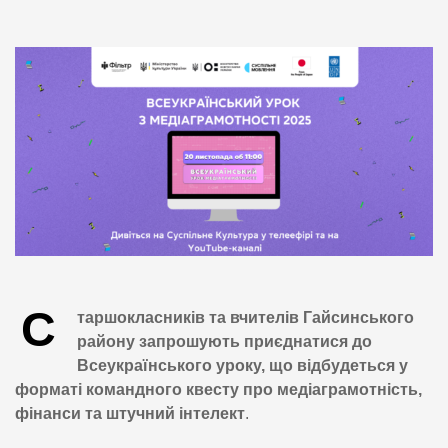
С
таршокласників та вчителів Гайсинського
району запрошують приєднатися до
Всеукраїнського уроку, що відбудеться у
форматі командного квесту про медіаграмотність,
фінанси та штучний інтелект
.