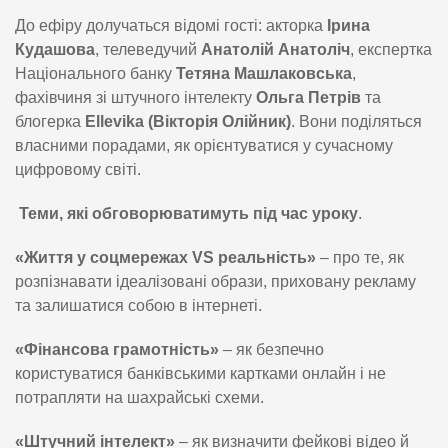
До ефіру долучаться відомі гості: акторка
Ірина
Кудашова
, телеведучий
Анатолій Анатоліч
, експертка
Національного банку
Тетяна Машлаковська
,
фахівчиня зі штучного інтелекту
Ольга Петрів
та
блогерка
Ellevika (Вікторія Олійник)
. Вони поділяться
власними порадами, як орієнтуватися у сучасному
цифровому світі.
Теми, які обговорюватимуть під час уроку
.
«Життя у соцмережах VS реальність»
– про те, як
розпізнавати ідеалізовані образи, приховану рекламу
та залишатися собою в інтернеті.
«Фінансова грамотність»
– як безпечно
користуватися банківськими картками онлайн і не
потрапляти на шахрайські схеми.
«Штучний інтелект»
– як визначити фейкові відео й