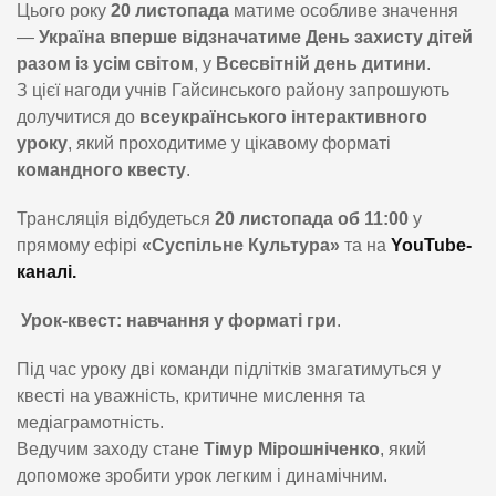
Цього року
20 листопада
матиме особливе значення
—
Україна вперше відзначатиме День захисту дітей
разом із усім світом
, у
Всесвітній день дитини
.
З цієї нагоди учнів Гайсинського району запрошують
долучитися до
всеукраїнського інтерактивного
уроку
, який проходитиме у цікавому форматі
командного квесту
.
Трансляція відбудеться
20 листопада об 11:00
у
прямому ефірі
«Суспільне Культура»
та на
YouTube-
каналі.
Урок-квест: навчання у форматі гри
.
Під час уроку дві команди підлітків змагатимуться у
квесті на уважність, критичне мислення та
медіаграмотність.
Ведучим заходу стане
Тімур Мірошніченко
, який
допоможе зробити урок легким і динамічним.