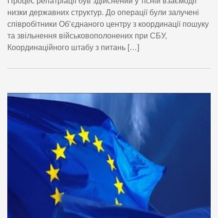
Процес репатріації був здійснений у тісній взаємодії
низки державних структур. До операції були залучені
співробітники Об’єднаного центру з координації пошуку
та звільнення військовополонених при СБУ,
Координаційного штабу з питань […]