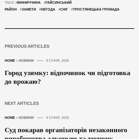
TAGS: #
ВІННИЧЧИНА
#
ГАЙСИНСЬКИЙ
РАЙОН
#
ЗАМЕТИ
#
НЕГОДА
#
СНІГ
#
ТРОСТЯНЕЦЬКА ГРОМАДА
PREVIOUS ARTICLES
HOME
>
НОВИНИ
9 СІЧНЯ, 2026
Город узимку: відпочинок чи підготовка
до врожаю?
NEXT ARTICLES
HOME
>
НОВИНИ
9 СІЧНЯ, 2026
Суд покарав організаторів незаконного
виробництва алкоголю та тютюну