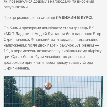
які повернулися додому з нагородами та високими
результатами.
Про це розповіли на сторінці
ЛАДИЖИН В КУРСІ
.
Срібними призерами чемпіонату стали гравець ВК
«МХП-Ладижин» Андрій Лункан та його напарник Єгор
Скрипниченко. Фінальний матч видався надзвичайно
напруженим: після двох партій рахунок був рівним —
1:1, а переможець визначався у вирішальному відрізку
гри. Однак боротьбу за чемпіонство довелося
достроково припинити через прикру травму Єгора
Скрипниченка.