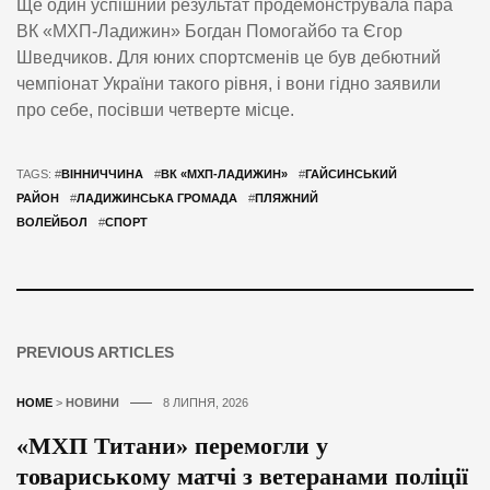
Ще один успішний результат продемонструвала пара
ВК «МХП-Ладижин» Богдан Помогайбо та Єгор
Шведчиков. Для юних спортсменів це був дебютний
чемпіонат України такого рівня, і вони гідно заявили
про себе, посівши четверте місце.
TAGS: #
ВІННИЧЧИНА
#
ВК «МХП-ЛАДИЖИН»
#
ГАЙСИНСЬКИЙ
РАЙОН
#
ЛАДИЖИНСЬКА ГРОМАДА
#
ПЛЯЖНИЙ
ВОЛЕЙБОЛ
#
СПОРТ
PREVIOUS ARTICLES
HOME
>
НОВИНИ
8 ЛИПНЯ, 2026
«МХП Титани» перемогли у
товариському матчі з ветеранами поліції