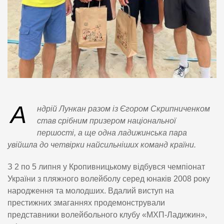
А
ндрій Лункан разом із Єгором Скрипниченком
став срібним призером національної
першості, а ще одна ладижинська пара
увійшла до четвірки найсильніших команд країни.
З 2 по 5 липня у Кропивницькому відбувся чемпіонат
України з пляжного волейболу серед юнаків 2008 року
народження та молодших. Вдалий виступ на
престижних змаганнях продемонстрували
представники волейбольного клубу «МХП-Ладижин»,