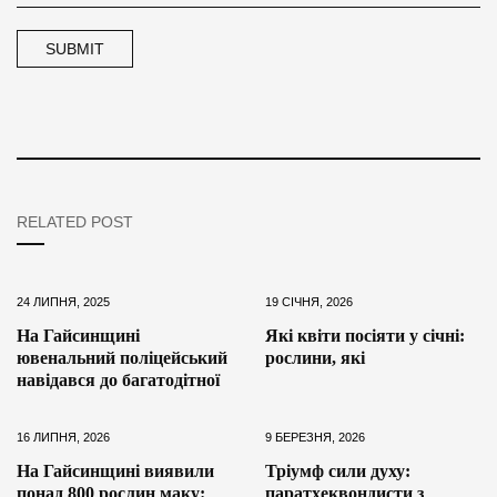
RELATED POST
24 ЛИПНЯ, 2025
19 СІЧНЯ, 2026
На Гайсинщині
Які квіти посіяти у січні:
ювенальний поліцейський
рослини, які
навідався до багатодітної
16 ЛИПНЯ, 2026
9 БЕРЕЗНЯ, 2026
На Гайсинщині виявили
Тріумф сили духу:
понад 800 рослин маку:
паратхеквондисти з