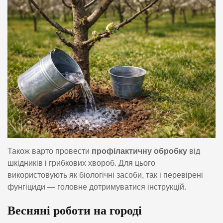
Також варто провести
профілактичну обробку
від
шкідників і грибкових хвороб. Для цього
використовують як біологічні засоби, так і перевірені
фунгіциди — головне дотримуватися інструкцій.
Весняні роботи на городі