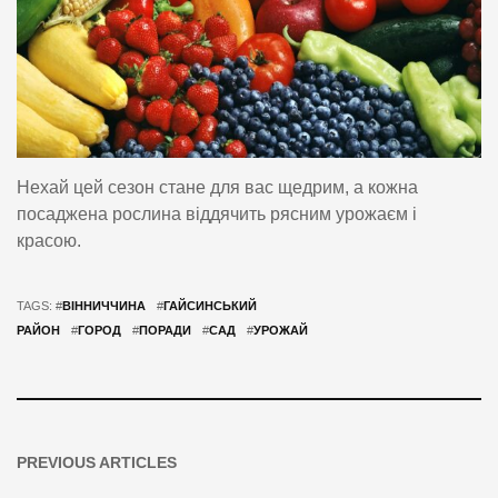
Нехай цей сезон стане для вас щедрим, а кожна
посаджена рослина віддячить рясним урожаєм і
красою.
TAGS: #
ВІННИЧЧИНА
#
ГАЙСИНСЬКИЙ
РАЙОН
#
ГОРОД
#
ПОРАДИ
#
САД
#
УРОЖАЙ
PREVIOUS ARTICLES