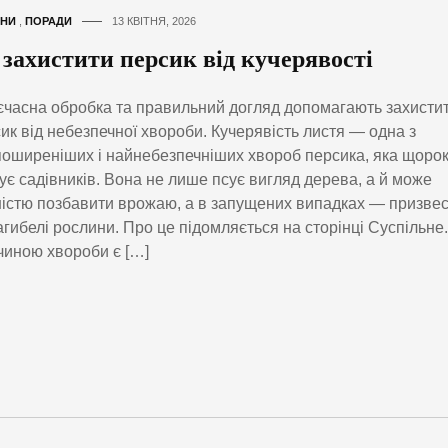
НИ
,
ПОРАДИ
13 КВІТНЯ, 2026
 захистити персик від кучерявості
часна обробка та правильний догляд допомагають захисти
ик від небезпечної хвороби. Кучерявість листя — одна з
оширеніших і найнебезпечніших хвороб персика, яка щоро
ує садівників. Вона не лише псує вигляд дерева, а й може
істю позбавити врожаю, а в запущених випадках — призве
агибелі рослини. Про це підомляється на сторінці Суспільне.
иною хвороби є […]