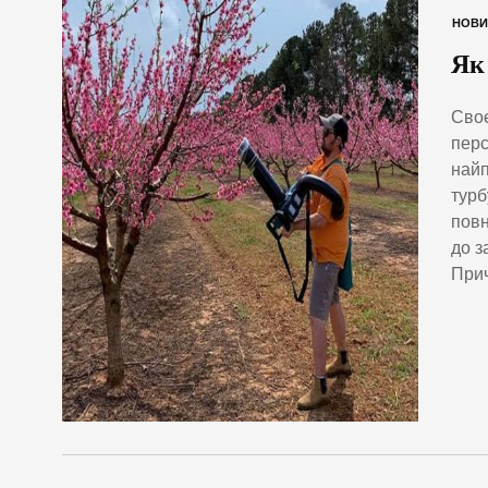
НОВИ
Як
Своє
перс
найп
турб
повн
до з
Прич