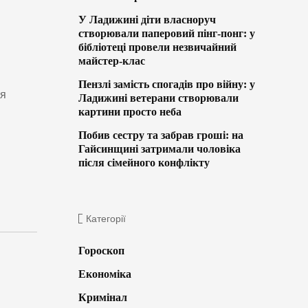
У Ладижині діти власноруч
створювали паперовий пінг-понг: у
бібліотеці провели незвичайний
майстер-клас
і
Пензлі замість спогадів про війну: у
ня
Ладижині ветерани створювали
картини просто неба
Побив сестру та забрав гроші: на
Гайсинщині затримали чоловіка
після сімейного конфлікту
Категорії
Гороскоп
Економіка
Кримінал