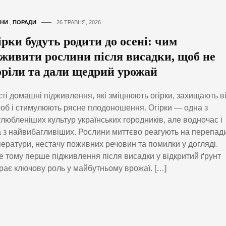
НИ
,
ПОРАДИ
26 ТРАВНЯ, 2026
рки будуть родити до осені: чим
дживити рослини після висадки, щоб не
оріли та дали щедрий урожай
ті домашні підживлення, які зміцнюють огірки, захищають в
об і стимулюють рясне плодоношення. Огірки — одна з
любленіших культур українських городників, але водночас і
 з найвибагливіших. Рослини миттєво реагують на перепад
ератури, нестачу поживних речовин та помилки у догляді.
 тому перше підживлення після висадки у відкритий ґрунт
грає ключову роль у майбутньому врожаї. […]