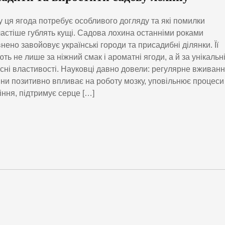
 ця ягода потребує особливого догляду та які помилки
астіше гублять кущі. Садова лохина останніми роками
нено завойовує українські городи та присадибні ділянки. Її
ють не лише за ніжний смак і ароматні ягоди, а й за унікальн
сні властивості. Науковці давно довели: регулярне вживан
ни позитивно впливає на роботу мозку, уповільнює процеси
іння, підтримує серце […]