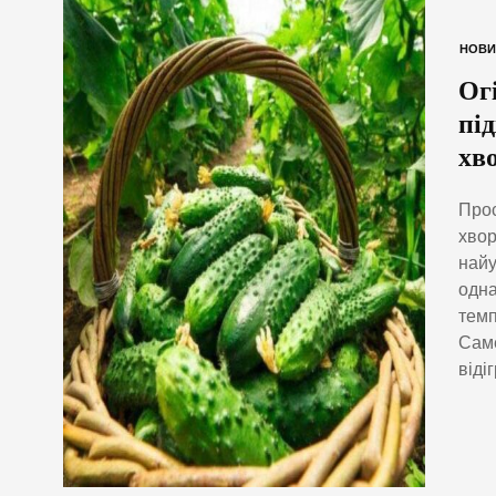
НОВИ
Огі
пі
хв
Прос
хвор
найу
одна
темп
Саме
віді