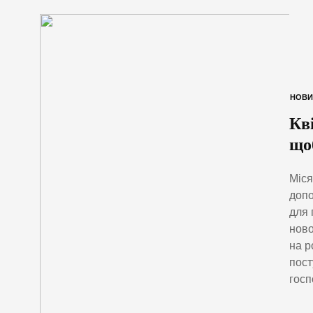
НОВИ
Кві
що
Міся
допо
для 
ново
на р
пост
госп