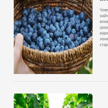
Чому
найч
впев
ціну
кори
лохи
стар