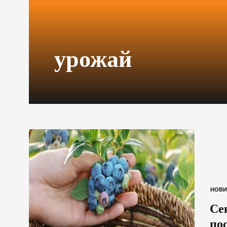
урожай
НОВИ
Се
по