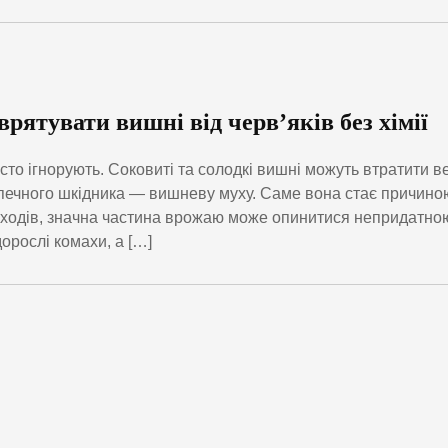
рятувати вишні від черв’яків без хімії
сто ігнорують. Соковиті та солодкі вишні можуть втратити в
зпечного шкідника — вишневу муху. Саме вона стає причино
заходів, значна частина врожаю може опинитися непридатно
орослі комахи, а […]