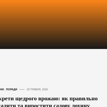
НИ
,
ПОРАДИ
29 ТРАВНЯ, 2026
крети щедрого врожаю: як правильно
садити та виростити садову лохину