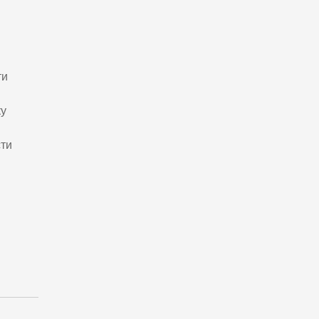
ти
ку
сти