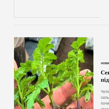
НОВИ
Се
пі
Чоти
силь
почи