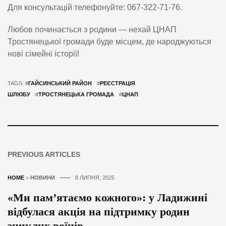
Для консультацій телефонуйте: 067-322-71-76.
Любов починається з родини — нехай ЦНАП
Тростянецької громади буде місцем, де народжуються
нові сімейні історії!
TAGS: #
ГАЙСИНСЬКИЙ РАЙОН
#
РЕЄСТРАЦІЯ
ШЛЮБУ
#
ТРОСТЯНЕЦЬКА ГРОМАДА
#
ЦНАП
PREVIOUS ARTICLES
HOME
>
НОВИНИ
8 ЛИПНЯ, 2025
«Ми пам’ятаємо кожного»: у Ладижині
відбулася акція на підтримку родин
зниклих воїнів