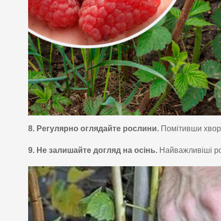
8. Регулярно оглядайте рослини.
Помітивши хвороб
9. Не залишайте догляд на осінь.
Найважливіші роб