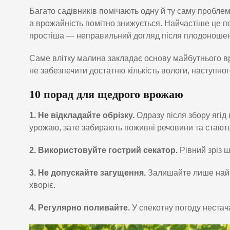
Багато садівників помічають одну й ту саму проблем
а врожайність помітно знижується. Найчастіше це по
простіша — неправильний догляд після плодоноше
Саме влітку малина закладає основу майбутнього вр
не забезпечити достатню кількість вологи, наступног
10 порад для щедрого врожаю
1. Не відкладайте обрізку.
Одразу після збору ягід 
урожаю, зате забирають поживні речовини та стають
2. Використовуйте гострий секатор.
Рівний зріз 
3. Не допускайте загущення.
Залишайте лише найс
хворіє.
4. Регулярно поливайте.
У спекотну погоду нестача