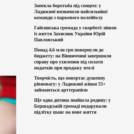
Запекла боротьба під сонцем: у
Ладижині визначили найсильніші
команди з паркового волейболу
Гайсинська громада у скорботі: пішов
із життя Захисник України Юрій
Павловський
Понад 4,6 млн грн повернули до
бюджету: на Вінниччині завершили
справу про ухилення від сплати
податків при продажу землі
Творчість, що повертає душевну
рівновагу: у Ладижині жінки 55+
займаються арттерапією
Ще одна дитина знайшла родину: у
Бершадській громаді подарували
підлітку шанс на нове життя