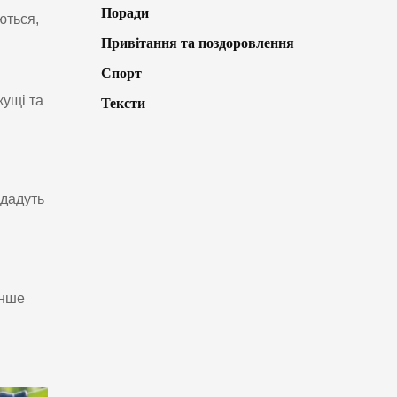
Поради
ються,
Привітання та поздоровлення
Спорт
кущі та
Тексти
 дадуть
енше