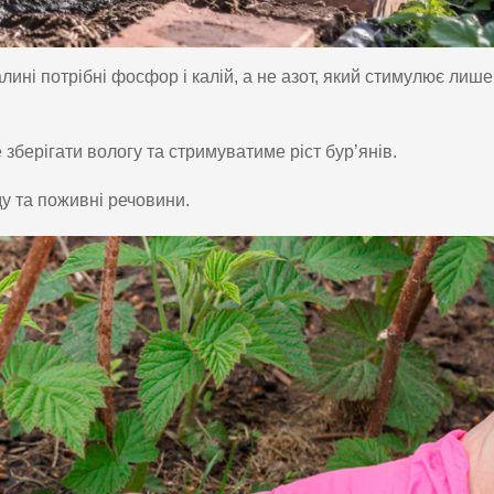
лині потрібні фосфор і калій, а не азот, який стимулює лише
берігати вологу та стримуватиме ріст бур’янів.
у та поживні речовини.