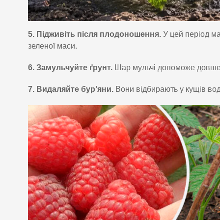
5. Підживіть після плодоношення.
У цей період ма
зеленої маси.
6. Замульчуйте ґрунт.
Шар мульчі допоможе довше з
7. Видаляйте бур’яни.
Вони відбирають у кущів вод