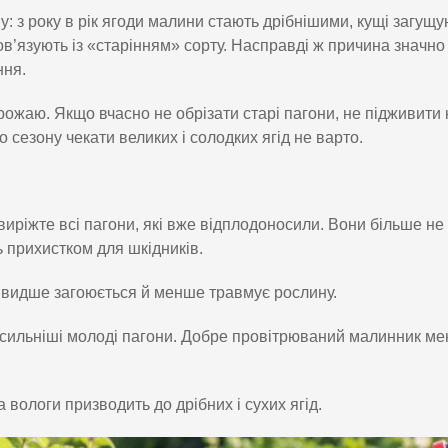
у: з року в рік ягоди малини стають дрібнішими, кущі загущу
в’язують із «старінням» сорту. Насправді ж причина значно
ння.
ожаю. Якщо вчасно не обрізати старі пагони, не підживити 
о сезону чекати великих і солодких ягід не варто.
виріжте всі пагони, які вже відплодоносили. Вони більше не
 прихистком для шкідників.
швидше загоюється й менше травмує рослину.
ильніші молоді пагони. Добре провітрюваний малинник м
 вологи призводить до дрібних і сухих ягід.