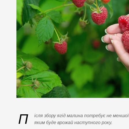
П
ісля збору ягід малина потребує не меншої 
яким буде врожай наступного року.