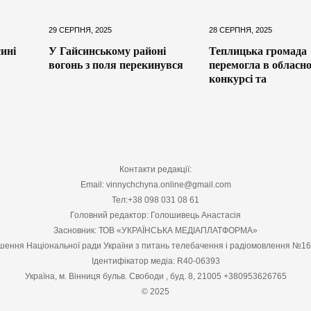
29 СЕРПНЯ, 2025
28 СЕРПНЯ, 2025
ині
У Гайсинському районі
Теплицька громада
вогонь з поля перекинувся
перемогла в обласн
конкурсі та
Контакти редакції:
Email: vinnychchyna.online@gmail.com
Тел:+38 098 031 08 61
Головний редактор: Голошивець Анастасія
Засновник: ТОВ «УКРАЇНСЬКА МЕДІАПЛАТФОРМА»
шення Національної ради України з питань телебачення і радіомовлення №1
Ідентифікатор медіа: R40-06393
Україна, м. Вінниця бульв. Свободи , буд. 8, 21005 +380953626765
© 2025