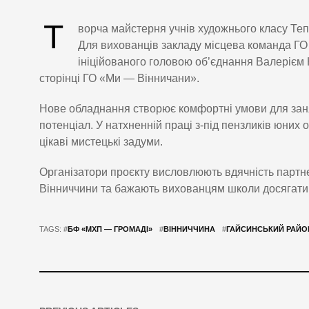
Т
ворча майстерня учнів художнього класу Те
Для вихованців закладу місцева команда ГО 
ініційованого головою об’єднання Валерієм 
сторінці ГО «Ми — Вінничани».
Нове обладнання створює комфортні умови для заня
потенціал. У натхненній праці з-під пензликів юних
цікаві мистецькі задуми.
Організатори проєкту висловлюють вдячність партн
Вінниччини та бажають вихованцям школи досягати 
TAGS: #
БФ «МХП — ГРОМАДІ»
#
ВІННИЧЧИНА
#
ГАЙСИНСЬКИЙ РАЙО