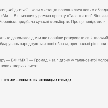
плицької дитячої школи мистецтв поповнилася новим облад
«Ми — Вінничани» у рамках проєкту «Таланти твої, Вінничч
Коровієм, придбала сучасні мольберти. Про це повідомили 
ть та допомагає дітям ще повніше розкривати свій творчий
 обдарувань народжуються нові образи, оригінальні рішення 
еру — БФ «МХП — Громаді» за підтримку талановитої молод
нових творчих висот.
Н
#
ГО «МИ — ВІННИЧАНИ»
#
ТЕПЛИЦЬКА ГРОМАДА