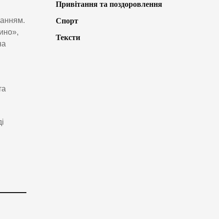
Привітання та поздоровлення
нанням.
Спорт
ино»,
Тексти
на
та
і