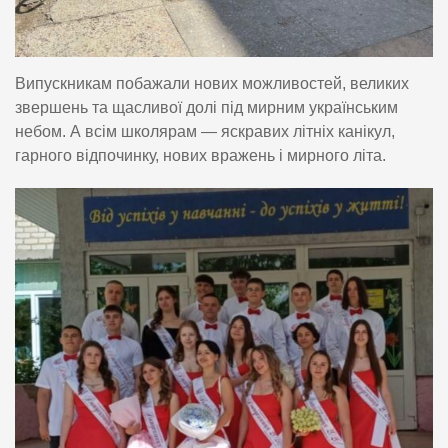
Випускникам побажали нових можливостей, великих
звершень та щасливої долі під мирним українським
небом. А всім школярам — яскравих літніх канікул,
гарного відпочинку, нових вражень і мирного літа.