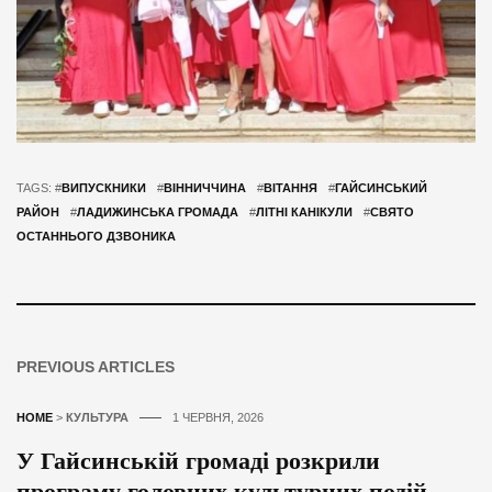
TAGS: #
ВИПУСКНИКИ
#
ВІННИЧЧИНА
#
ВІТАННЯ
#
ГАЙСИНСЬКИЙ
РАЙОН
#
ЛАДИЖИНСЬКА ГРОМАДА
#
ЛІТНІ КАНІКУЛИ
#
СВЯТО
ОСТАННЬОГО ДЗВОНИКА
PREVIOUS ARTICLES
HOME
>
КУЛЬТУРА
1 ЧЕРВНЯ, 2026
У Гайсинській громаді розкрили
програму головних культурних подій