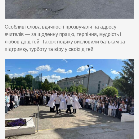
Особливі слова вдячності прозвучали на адресу
вчителів — за щоденну працю, терпіння, мудрість і
любов до дітей. Також подяку висловили батькам за
підтримку, турботу та віру у своїх дітей.