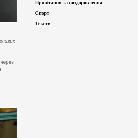
Привітання та поздоровлення
Спорт
Тексти
азливих
 через
м