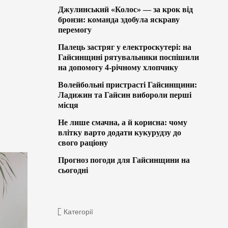
Джулинський «Колос» — за крок від
бронзи: команда здобула яскраву
перемогу
Палець застряг у електроскутері: на
Гайсинщині рятувальники поспішили
на допомогу 4-річному хлопчику
Волейбольні пристрасті Гайсинщини:
Ладижин та Гайсин вибороли перші
місця
Не лише смачна, а й корисна: чому
влітку варто додати кукурудзу до
свого раціону
Прогноз погоди для Гайсинщини на
сьогодні
Категорії