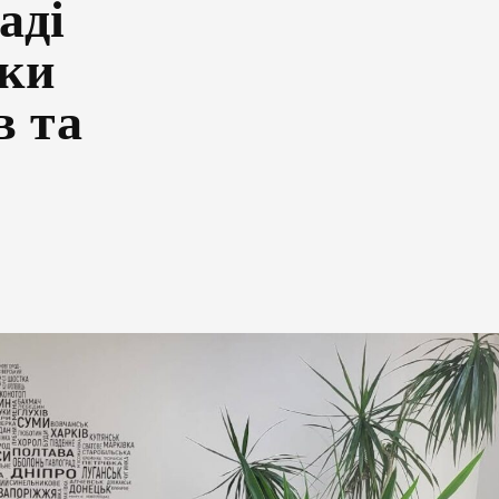
аді
рки
в та