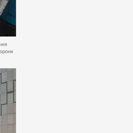
ання
хорони