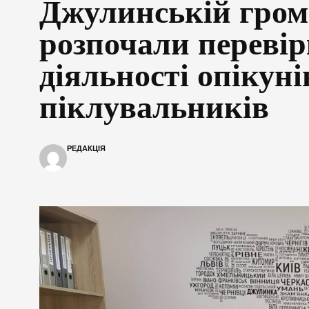
Джулинській гром
розпочали переві
діяльності опікуні
піклувальників
РЕДАКЦІЯ