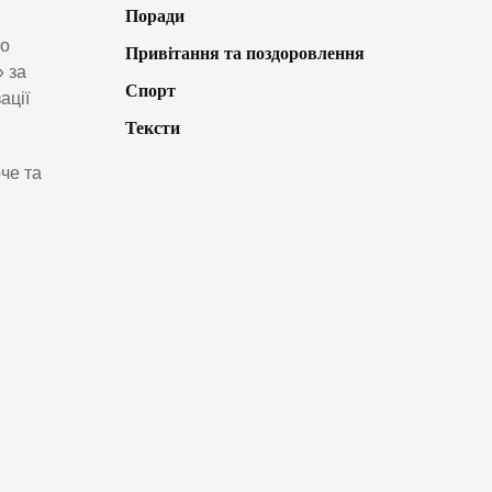
Поради
го
Привітання та поздоровлення
 за
Спорт
ації
Тексти
че та