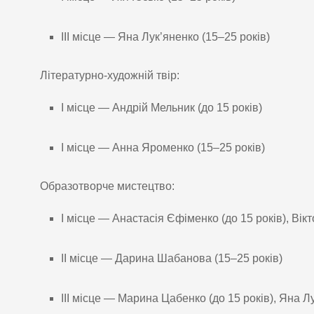
ІІІ місце — Яна Лук’яненко (15–25 років)
Літературно-художній твір:
І місце — Андрій Мельник (до 15 років)
І місце — Анна Яроменко (15–25 років)
Образотворче мистецтво:
І місце — Анастасія Єфіменко (до 15 років), Вік
ІІ місце — Дарина Шабанова (15–25 років)
ІІІ місце — Марина Цабенко (до 15 років), Яна Л