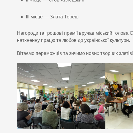
ІІІ місце — Злата Тереш
Нагороди та грошові премії вручав міський голова
натхненну працю та любов до української культури.
Вітаємо переможців та зичимо нових творчих злетів