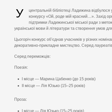
У
центральній бібліотеці Ладижина відбулося
конкурсу «Ой, роде мій красний…». Захід о
підтримки Ладижинської міської ради з мето
української мови й літератури та створення умов для
Цьогоріч конкурс об’єднав учасників у різних номіна
декоративно-прикладне мистецтво. Серед лауреатів 
Серед переможців:
Поезія:
І місце — Марина Цабенко (до 15 років)
ІІ місце — Лія Юзько (15–25 років)
Проза:
І місце — Лія Юзько (15–25 років)