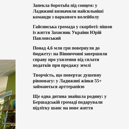
Запекла боротьба під сонцем: у
Ладижині визначили найсильніші
команди з паркового волейболу
Гайсинська громада у скорботі: пішов
із життя Захисник України Юрій
Павловський
Понад 4,6 млн грн повернули до
бюджету: на Вінниччині завершили
справу про ухилення від сплати
податків при продажу землі
Творчість, що повертає душевну
рівновагу: у Ладижині жінки 55+
займаються арттерапією
Ще одна дитина знайшла родину: у
Бершадській громаді подарували
підлітку шанс на нове життя