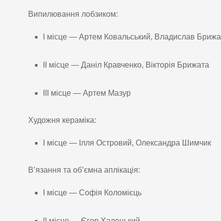
Випилювання лобзиком:
І місце — Артем Ковальський, Владислав Бриж
ІІ місце — Даніл Кравченко, Вікторія Брижата
ІІІ місце — Артем Мазур
Художня кераміка:
І місце — Ілля Островий, Олександра Шимчик
В’язання та об’ємна аплікація:
І місце — Софія Коломієць
ІІ місце — Єгор Халецький