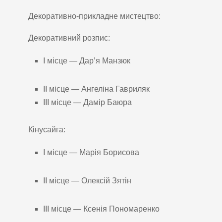
Декоративно-прикладне мистецтво:
Декоративний розпис:
І місце — Дар’я Манзюк
ІІ місце — Ангеліна Гавриляк
ІІІ місце — Дамір Баюра
Кінусайга:
І місце — Марія Борисова
ІІ місце — Олексій Зятін
ІІІ місце — Ксенія Пономаренко