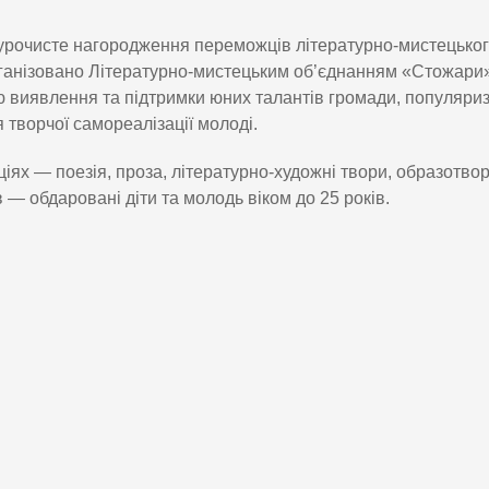
 урочисте нагородження переможців літературно-мистецько
рганізовано Літературно-мистецьким об’єднанням «Стожари»
ю виявлення та підтримки юних талантів громади, популяриз
 творчої самореалізації молоді.
ціях — поезія, проза, літературно-художні твори, образотвор
— обдаровані діти та молодь віком до 25 років.