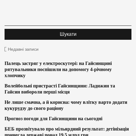
Недавні записи
Палець застряг у електроскутері: на Гайсинщині
рятувальники поспішили на допомогу 4-річному
хлопчику
Волейбольні пристрасті Гайсинщини: Ладижин та
Гайсин вибороли перші місця
Не лише смачна, а й корисна: чому влітку варто додати
кукурудзу до свого раціону
Прогноз погоди для Гайсинщини на сьогодні
БЕБ прозвітувало про мільярдний результат: детінізація
принесла державі понад 19,5 млрд грн