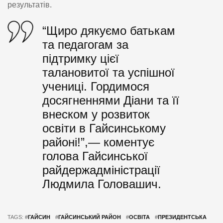
результатів.
“Щиро дякуємо батькам
та педагогам за
підтримку цієї
талановитої та успішної
учениці. Гордимося
досягненнями Діани та її
внеском у розвиток
освіти в Гайсинському
районі!”,— коментує
голова Гайсинської
райдержадміністрації
Людмила Головашич.
TAGS: #
ГАЙСИН
#
ГАЙСИНСЬКИЙ РАЙОН
#
ОСВІТА
#
ПРЕЗИДЕНТСЬКА