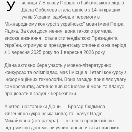
У
чениця 7-Б класу Першого Гайсинського ліцею
Діана Соболева стала однією з 14-ти кращих
учнів України, здобувши перемогу в
Міжнародному конкурсі з української мови імені Петра
Яцика. За свої досягнення, вона також отримала
високе визнання і стала стипендіаткою Президента
України, отримуючи президентську стипендію на період
з 1 вересня 2025 року по 1 вересня 2026 року.
Діана активно бере участь у мовно-літературних
конкурсах та олімпіадах, має І місце в ІІ етапі конкурсу з
інформаційних технологій. Вона завжди приділяє увагу
саморозвитку, активно вивчає іноземні мови та планує
працювати в галузі кібербезпеки.
Учителі-наставники Діани — Брагар Людмила
Євгеніївна (українська мова) та Ткачук Надія
Михайлівна (література) — зі своєю професійною
підтримкою допомогли учниці досягти таких високих