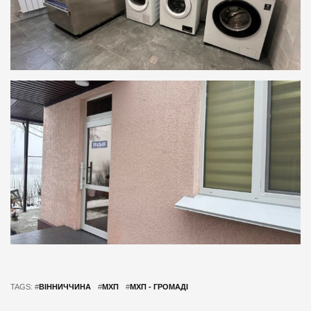
TAGS: #
ВІННИЧЧИНА
#
МХП
#
МХП - ГРОМАДІ