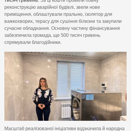
тисяч гривень
. За ці кошти провели повну
реконструкцію аварійної будівлі, звели нове
приміщення, облаштували пральню, ізолятор для
важкохворих, терасу для сушіння білизни та закупили
сучасне обладнання. Основну частину фінансування
забезпечила громада, ще 500 тисяч гривень
спрямували благодійники.
Масштаб реалізованої ініціативи відзначила й народна