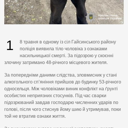
1
8 травня в одному із сіл Гайсинського району
поліція виявила тіло чоловіка з ознаками
насильницької смерті. За підозрою у скоєнні
злочину затримано 48-річного місцевого жителя.
За попередніми даними слідства, зловмисник у стані
алкогольного сп’яніння прийшов до будинку 53-річного
односельця. Між чоловіками виник конфлікт на ґрунті
особистих неприязних стосунків. Під час сварки
підозрюваний завдав господарю численних ударів по
голові, після чого стиснув йому шию й утримував, поки
той не втратив ознаки життя.