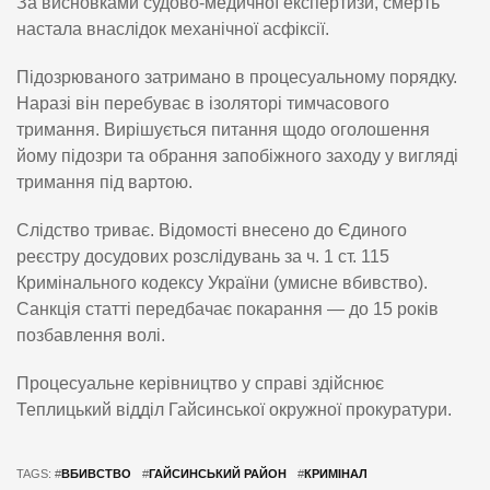
За висновками судово-медичної експертизи, смерть
настала внаслідок механічної асфіксії.
Підозрюваного затримано в процесуальному порядку.
Наразі він перебуває в ізоляторі тимчасового
тримання. Вирішується питання щодо оголошення
йому підозри та обрання запобіжного заходу у вигляді
тримання під вартою.
Слідство триває. Відомості внесено до Єдиного
реєстру досудових розслідувань за ч. 1 ст. 115
Кримінального кодексу України (умисне вбивство).
Санкція статті передбачає покарання — до 15 років
позбавлення волі.
Процесуальне керівництво у справі здійснює
Теплицький відділ Гайсинської окружної прокуратури.
TAGS: #
ВБИВСТВО
#
ГАЙСИНСЬКИЙ РАЙОН
#
КРИМІНАЛ