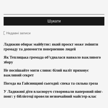
Недавні записи
Ладижин обирає майбутнє: який проєкт може змінити
громаду та допомогти поверненню людей
Як Теплицька громада об’єдналася навколо важливого
збору
Не поспішайте мити сливи: білий наліт приховує
важливий секрет
Погода на Гайсинщині сьогодні: спека та сильна гроза
У Ладижині діти власноруч створювали паперовий пінг-
понг: у бібліотеці провели незвичайний майстер-клас