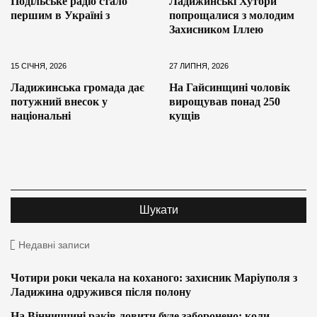
Подільське радіо стало
Ладижинські Хутори
першим в Україні з
попрощалися з молодим
Захисником Іллею
15 СІЧНЯ, 2026
27 ЛИПНЯ, 2026
Ладижинська громада дає
На Гайсинщині чоловік
потужний внесок у
вирощував понад 250
національні
кущів
Недавні записи
Чотири роки чекала на коханого: захисник Маріуполя з
Ладижина одружився після полону
На Вінниччині раків ловити буде заборонено: коли