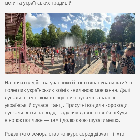
мети та українських традицій.
На початку дійства учасники й гості вшанували пам’ять
полеглих українських воїнів хвилиною мовчання. Далі
лунали пісенні композиції, виконували запальні
українські й сучасні танці. Присутні водили хороводи,
пускали вінки на воду, згадуючи давнє повір’я: «Куди
віночок попливе — там і долю свою шукатимеш».
Родзинкою вечора став конкурс серед дівчат: ті, хто