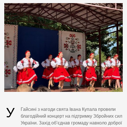
У
Гайсині з нагоди свята Івана Купала провели
благодійний концерт на підтримку Збройних сил
України. Захід об’єднав громаду навколо доброї