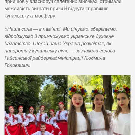
прийшов у власноруч сплетених віночках, отримали
можливість виграти призи й відчути справжню
купальську атмосферу.
«Наша сила — в пам’яті. Ми цінуємо, зберігаємо,
відроджуємо й примножуємо українське духовне
багатство. І нехай наша Україна розквітає, як
папороть у купальську ніч», — зазначила голова
Гайсинської райдержадміністрації Людмила
Головашич.