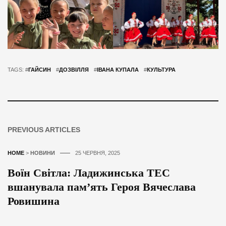
TAGS: #
ГАЙСИН
#
ДОЗВІЛЛЯ
#
ІВАНА КУПАЛА
#
КУЛЬТУРА
PREVIOUS ARTICLES
HOME
>
НОВИНИ
25 ЧЕРВНЯ, 2025
Воїн Світла: Ладижинська ТЕС
вшанувала пам’ять Героя Вячеслава
Ровишина