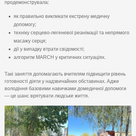
продемонструвала:
як правильно викликати екстрену медичну
допомогу;
техніку серцево-легеневої реанімації та непрямого
масажу серця;
дії у випадку втрати свідомості;
алгоритм MARCH у критичних ситуаціях.
Такі заняття допомагають вчителям підвищити рівень
готовності діяти у надзвичайних обставинах. Адже
володіння базовими навичками домедичної допомоги
— це шанс врятувати людське життя.