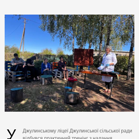
У
Джулинському ліцеї Джулинської сільської ради
відбувся практичний тренінг з надання