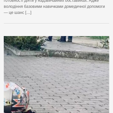
готовності діяти у надзвичайних обставинах. Адже
володіння базовими навичками домедичної допомоги
— це шанс […]