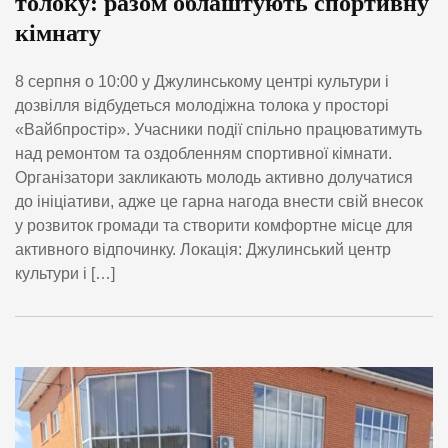
толоку: разом облаштують спортивну
кімнату
8 серпня о 10:00 у Джулинському центрі культури і
дозвілля відбудеться молодіжна толока у просторі
«Вайбпростір». Учасники події спільно працюватимуть
над ремонтом та оздобленням спортивної кімнати.
Організатори закликають молодь активно долучатися
до ініціативи, адже це гарна нагода внести свій внесок
у розвиток громади та створити комфортне місце для
активного відпочинку. Локація: Джулинський центр
культури і […]