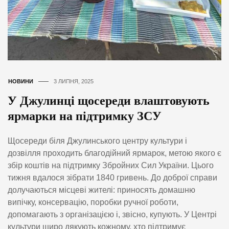
НОВИНИ
3 ЛИПНЯ, 2025
У Джулинці щосереди влаштовують
ярмарки на підтримку ЗСУ
Щосереди біля Джулинського центру культури і
дозвілля проходить благодійний ярмарок, метою якого є
збір коштів на підтримку Збройних Сил України. Цього
тижня вдалося зібрати 1840 гривень. До доброї справи
долучаються місцеві жителі: приносять домашню
випічку, консервацію, поробки ручної роботи,
допомагають з організацією і, звісно, купують. У Центрі
культури щиро дякують кожному, хто підтримує