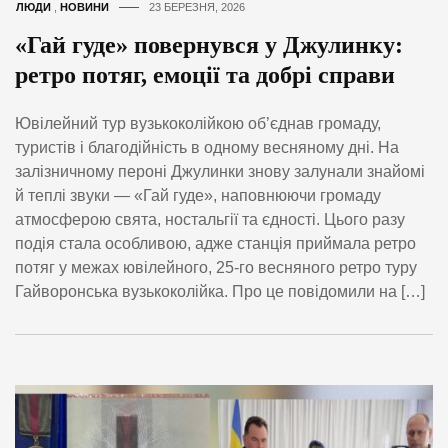
ЛЮДИ
,
НОВИНИ
23 БЕРЕЗНЯ, 2026
«Гай гуде» повернувся у Джулинку:
ретро потяг, емоції та добрі справи
Ювілейний тур вузькоколійкою об’єднав громаду,
туристів і благодійність в одному весняному дні. На
залізничному пероні Джулинки знову залунали знайомі
й теплі звуки — «Гай гуде», наповнюючи громаду
атмосферою свята, ностальгії та єдності. Цього разу
подія стала особливою, адже станція приймала ретро
потяг у межах ювілейного, 25-го весняного ретро туру
Гайворонська вузькоколійка. Про це повідомили на […]