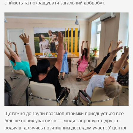
стійкість та покращувати загальний добробут.
Щотижня до групи взаємопідтримки приєднується все
більше нових учасників — люди запрошують друзів і
родичів, ділячись позитивним досвідом участі. У центрі