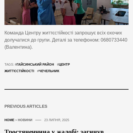
Команда Центру життєстійкості запрошує всіх охочих
долучатися до групи. Деталі за телефоном: 0680733440
(Валентина).
TAGS: #
ГАЙСИНСЬКИЙ РАЙОН
#
ЦЕНТР
ЖИТТЄСТІЙКОСТІ
#
ЧЕЧЕЛЬНИК
PREVIOUS ARTICLES
HOME
>
НОВИНИ
23 ЛИПНЯ, 2025
Тростянеччина у жалобі: загинув