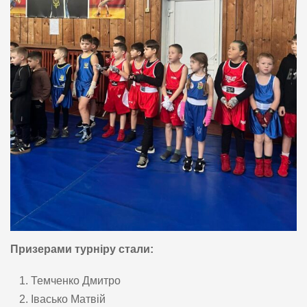
Призерами турніру стали:
Темченко Дмитро
Івасько Матвій