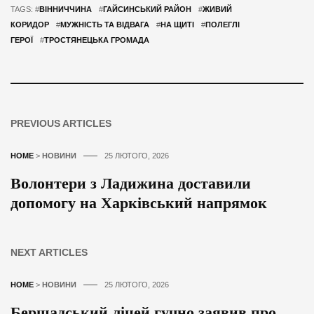
TAGS: #
ВІННИЧЧИНА
#
ГАЙСИНСЬКИЙ РАЙОН
#
ЖИВИЙ
КОРИДОР
#
МУЖНІСТЬ ТА ВІДВАГА
#
НА ЩИТІ
#
ПОЛЕГЛІ
ГЕРОЇ
#
ТРОСТЯНЕЦЬКА ГРОМАДА
PREVIOUS ARTICLES
HOME
>
НОВИНИ
25 ЛЮТОГО, 2026
Волонтери з Ладижина доставили
допомогу на Харківський напрямок
NEXT ARTICLES
HOME
>
НОВИНИ
25 ЛЮТОГО, 2026
Бершадський ліцей гучно заявив про