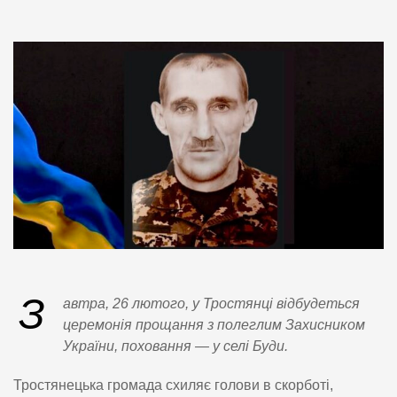
З
автра, 26 лютого, у Тростянці відбудеться
церемонія прощання з полеглим Захисником
України, поховання — у селі Буди.
Тростянецька громада схиляє голови в скорботі,