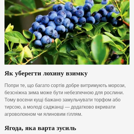
Як уберегти лохину взимку
Попри те, що багато сортів добре витримують морози,
безсніжна зима може бути небезпечною для рослини.
Тому восени кущі бажано замульчувати торфом або
тирсою, а молоді саджанці — додатково вкривати
агроволокном чи ялиновим гіллям.
Ягода, яка варта зусиль