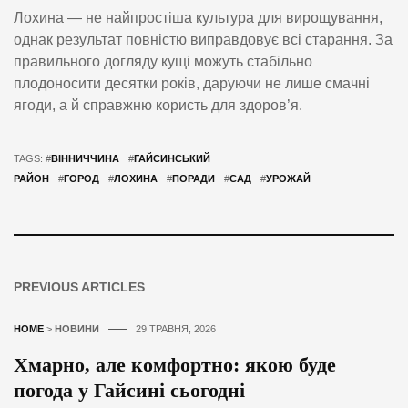
Лохина — не найпростіша культура для вирощування,
однак результат повністю виправдовує всі старання. За
правильного догляду кущі можуть стабільно
плодоносити десятки років, даруючи не лише смачні
ягоди, а й справжню користь для здоров’я.
TAGS: #
ВІННИЧЧИНА
#
ГАЙСИНСЬКИЙ
РАЙОН
#
ГОРОД
#
ЛОХИНА
#
ПОРАДИ
#
САД
#
УРОЖАЙ
PREVIOUS ARTICLES
HOME
>
НОВИНИ
29 ТРАВНЯ, 2026
Хмарно, але комфортно: якою буде
погода у Гайсині сьогодні