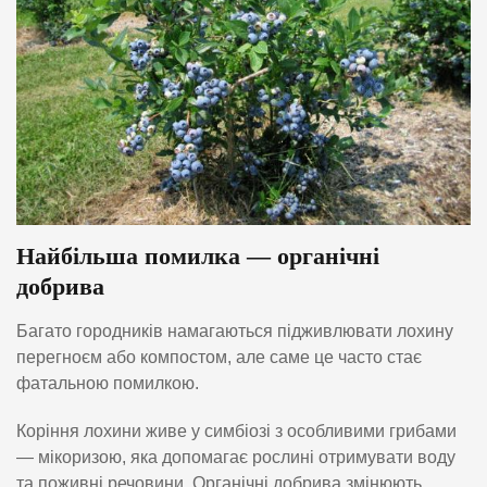
Найбільша помилка — органічні
добрива
Багато городників намагаються підживлювати лохину
перегноєм або компостом, але саме це часто стає
фатальною помилкою.
Коріння лохини живе у симбіозі з особливими грибами
— мікоризою, яка допомагає рослині отримувати воду
та поживні речовини. Органічні добрива змінюють