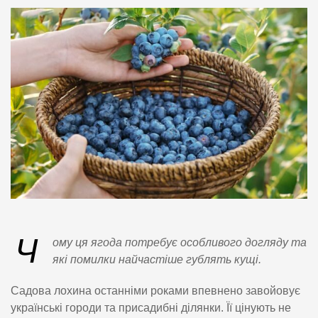
Ч
ому ця ягода потребує особливого догляду та
які помилки найчастіше гублять кущі.
Садова лохина останніми роками впевнено завойовує
українські городи та присадибні ділянки. Її цінують не