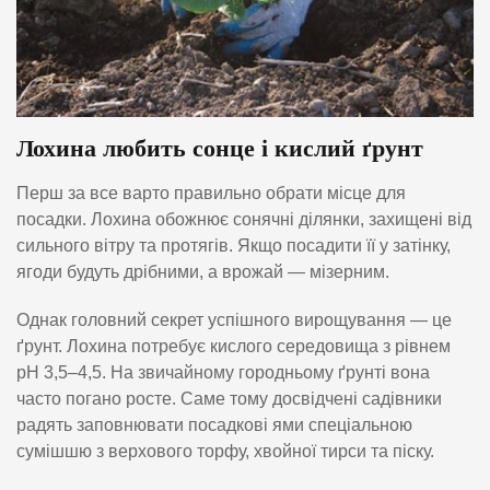
Лохина любить сонце і кислий ґрунт
Перш за все варто правильно обрати місце для
посадки. Лохина обожнює сонячні ділянки, захищені від
сильного вітру та протягів. Якщо посадити її у затінку,
ягоди будуть дрібними, а врожай — мізерним.
Однак головний секрет успішного вирощування — це
ґрунт. Лохина потребує кислого середовища з рівнем
pH 3,5–4,5. На звичайному городньому ґрунті вона
часто погано росте. Саме тому досвідчені садівники
радять заповнювати посадкові ями спеціальною
сумішшю з верхового торфу, хвойної тирси та піску.