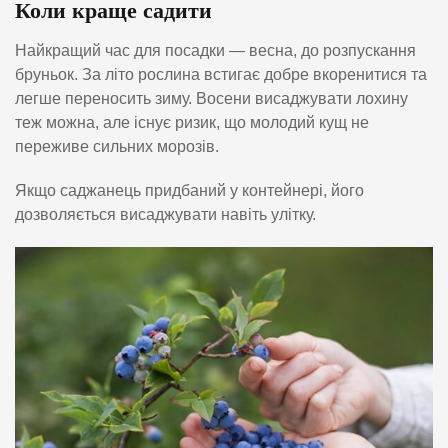
Коли краще садити
Найкращий час для посадки — весна, до розпускання
бруньок. За літо рослина встигає добре вкоренитися та
легше переносить зиму. Восени висаджувати лохину
теж можна, але існує ризик, що молодий кущ не
переживе сильних морозів.
Якщо саджанець придбаний у контейнері, його
дозволяється висаджувати навіть улітку.