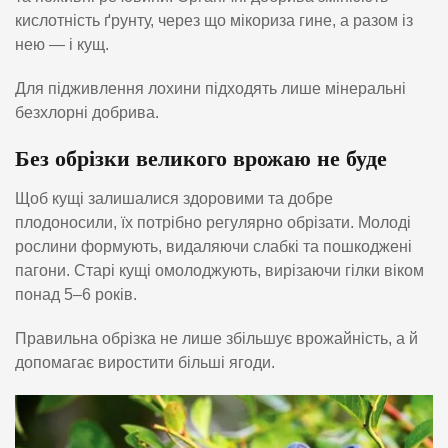
кислотність ґрунту, через що мікориза гине, а разом із
нею — і кущ.
Для підживлення лохини підходять лише мінеральні
безхлорні добрива.
Без обрізки великого врожаю не буде
Щоб кущі залишалися здоровими та добре
плодоносили, їх потрібно регулярно обрізати. Молоді
рослини формують, видаляючи слабкі та пошкоджені
пагони. Старі кущі омолоджують, вирізаючи гілки віком
понад 5–6 років.
Правильна обрізка не лише збільшує врожайність, а й
допомагає виростити більші ягоди.